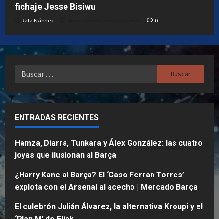
3
semana
fichaje Jesse Bisiwu
semanas
atrás
Rafa Nández
Publicado el 2 semanas atrás
0
atrás
0
0
Buscar:
ENTRADAS RECIENTES
Hamza, Diarra, Tunkara y Álex González: las cuatro
joyas que ilusionan al Barça
¿Harry Kane al Barça? El ‘Caso Ferran Torres’
explota con el Arsenal al acecho | Mercado Barça
El culebrón Julián Álvarez, la alternativa Kroupi y el
‘Plan M’ de Flick