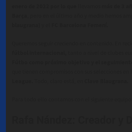
enero de 2022 por lo que
llevamos
más de 3 añ
Barça
, pero en el último año y medio hemos am
blaugrana)
y el
FC Barcelona Femení.
Queremos seguir creciendo en contenido. En rec
fútbol internacional,
tanto a nivel de clubes e
Fútbo como próximo objetivo y el seguimiento
que tienen compromisos con sus selecciones en 
League.
Todo, claro está, en
Clave Blaugrana.
Para todo ello contamos con el siguiente equipo
Rafa Nández: Creador y D