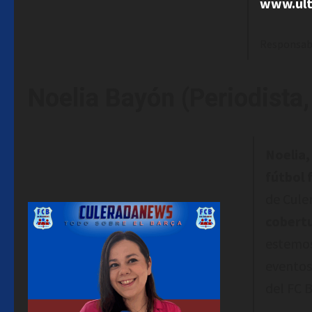
www.ult
Responsab
Noelia Bayón (Periodista,
Noelia
fútbol 
de Cule
cobertu
estemos
eventos
del FC 