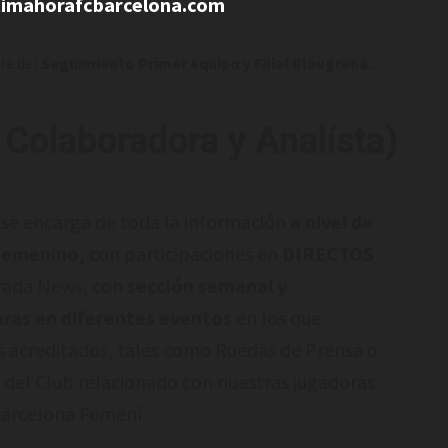
imahorafcbarcelona.com
le del
Seguimiento Primer equipo y Filial Blaugrana.
 Colaboradora y Analísta)
,
se encarga de toda la información
a nivel de
femenino,
con participaciones en
DIRECTOS
rada News, con
sección semanal y
ras en diferentes eventos
en los que
 acreditados, tales como Ruedas de Prensa o
 del Club relacionado con nuestras jugadoras
Barcelona Femení.