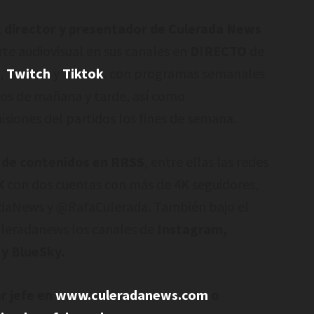
, director y presentador de Culerada News
te audiovisual en sus canales en
DIRECTO
de
e
,
Twitch
y
Tiktok
. con programas semanales
ios de mañana y tarde, así como
isiones del partidos los fines de semana.
 de contenidos en RRSS
, entre ellas las redes
X
con dos cuentas con más de 4K seguidores,
daNews y @RafaCulerada. También bajo el
leradanews los canales de
Instagram,
y BlueSky.
r jefe en
www.culeradanews.com
o