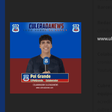
Barcel
Redact
colabo
www.ul
Colab
cronis
Youtub
Cubre 
equip
acredi
cubre l