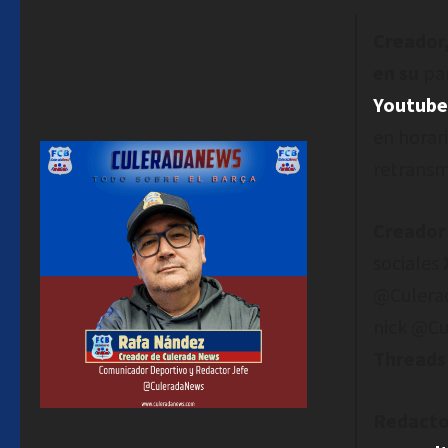
Creador
en su
par
Youtub
en horar
retransm
Creador
sociales
@Culera
nick @Cu
Threads 
Redacto