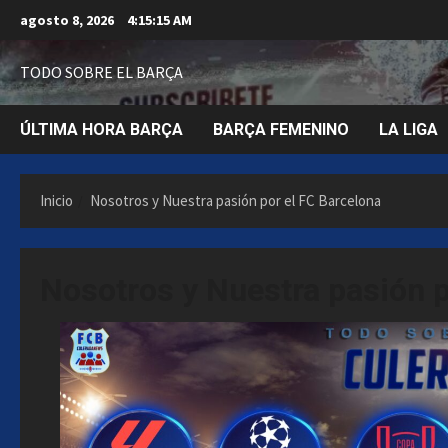
Saltar
agosto 8, 2026
4:15:16 AM
al
contenido
TODO SOBRE EL BARÇA
ÚLTIMA HORA BARÇA
BARÇA FEMENINO
LA LIGA
Inicio
Nosotros y Nuestra pasión por el FC Barcelona
Nosotros y Nuestra pasión p