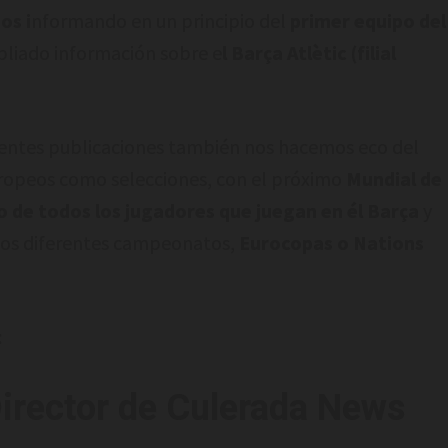
os i
nformando en un principio del
primer equipo del
pliado información sobre e
l Barça Atlètic (filial
ientes publicaciones también nos hacemos eco del
uropeos como selecciones, con el próximo
Mundial de
 de todos los jugadores que juegan en él Barça
y
los diferentes campeonatos,
Eurocopas o Nations
:
irector de Culerada News