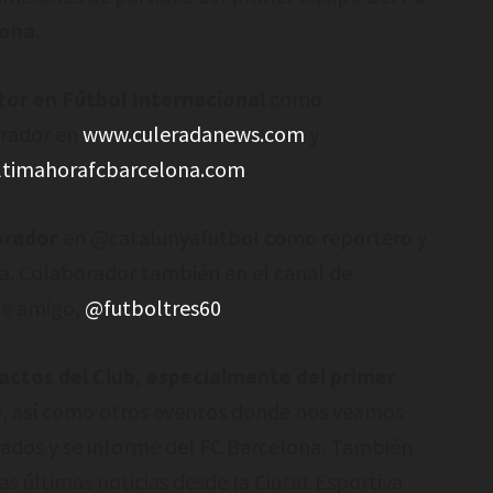
ona.
or en Fútbol Internacional
como
rador en
www.culeradanews.com
y
timahorafcbarcelona.com
orador
en @catalunyafutbol como reportero y
ta. Colaborador también en el canal de
e amigo,
@futboltres60
actos del Club, especialmente del primer
o
, así como otros eventos donde nos veamos
tados y se informe del FC Barcelona. También
as últimas noticias desde la Ciutat Esportiva