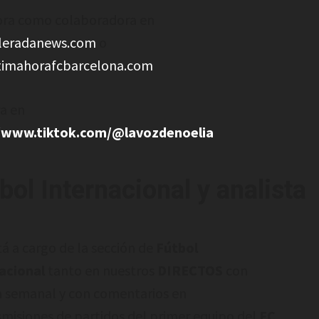
ra como colaboradora en
leradanews.com
o
timahorafcbarcelona.com
a en
//www.tiktok.com/@lavozdenoelia
ol Internacional y analista
tá a cargo de la sección de
Fútbol
acional
tanto en nuestros
DIRECTOS
con
n semanal y con comentarios en
smisiones de partidos del primer equipo del
FC