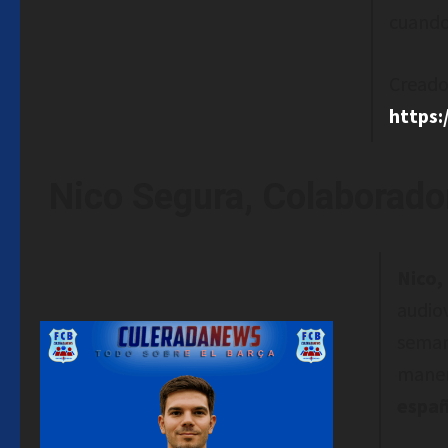
cuando
Creado
https
Nico Segura, Colaborador
Nico,
audio
seman
maner
españ