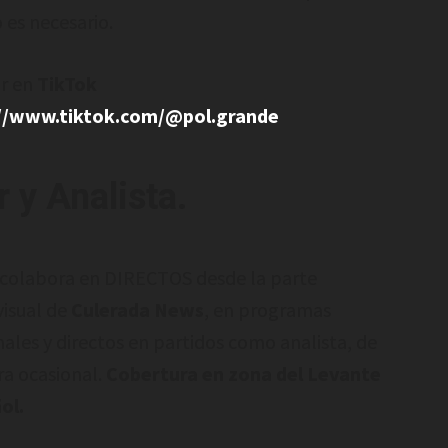
 es necesario.
r en
TikTok
://www.tiktok.com/@pol.grande
 y Analista.
colabora en DIRECTOS desde la parte
visual de
Culerada News
, en programas
ales y directos en partidos como analista, de
a ocasional.
Cobertura en zona del Levante
ol.