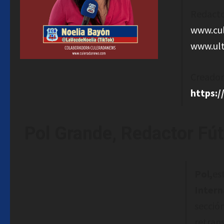
Redacto
www.cu
www.ul
Creador
https:
Pol Grande, Redactor Fútb
Pol,
es
Intern
secció
retran