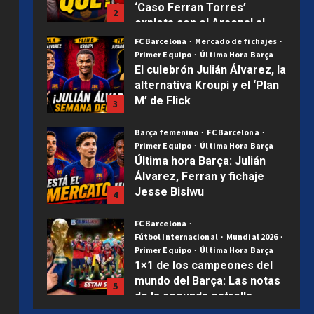
M’ de Flick
3
Publicado el 2 semanas atrás
0
Barça femenino
FC Barcelona
Primer Equipo
Última Hora Barça
Última hora Barça: Julián
Álvarez, Ferran y fichaje
Jesse Bisiwu
4
Publicado el 2 semanas atrás
0
FC Barcelona
Fútbol Internacional
Mundial 2026
Primer Equipo
Última Hora Barça
1×1 de los campeones del
mundo del Barça: Las notas
5
de la segunda estrella
Uncategorized
Publicado el 3 semanas atrás
0
Hamza, Diarra, Tunkara y
Álex González: las cuatro
joyas que ilusionan al Barça
1
Publicado el 5 días atrás
0