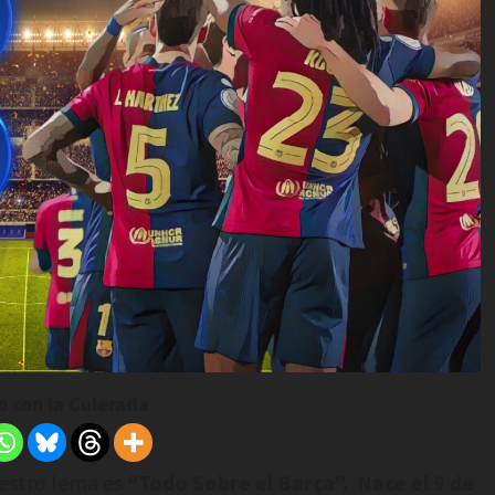
 con la Culerada
estro lema es
“Todo Sobre el Barça”. Nace el 9 de