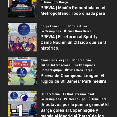
D
Última Hora Barça
Mercado d
i
PREVIA | Misión Remontada en el
Primer Eq
a
Metropolitano: Todo o nada para
Última Hor
3
r
el Barça en la Champions
¿
r
H
Barça femenino
FC Barcelona
Publicado el 4 meses atrás
0
FC Barcel
a
a
La Champions
Última Hora Barça
Mercado d
,
PREVIA | El retorno al Spotify
r
Primer Eq
T
Camp Nou en un Clásico que será
r
Última Hor
u
histórico.
y
E
4
n
K
l
Publicado el 4 meses atrás
0
k
a
c
Champions League
FC Barcelona
Barça fem
a
Fútbol Internacional
La Champions
n
u
FC Barcel
r
Primer Equipo
Última Hora Barça
e
l
Primer Eq
a
Previa de Champions League: El
a
e
Última Hor
y
rugido de St. James’ Park medirá
Ú
l
b
5
Á
la ambición del Barça de Flick
l
B
r
l
t
FC Barcelona
Fútbol Internacional
a
Publicado el 5 meses atrás
0
ó
Barça fem
e
La Champions
Primer Equipo
Última Hora
i
r
n
FC Barcel
x
¡A octavos por la puerta grande! El
m
ç
J
Fichajes
G
Barça golea al Copenhague y
a
Mercado d
a
u
o
manda al Madrid al ‘barro’ de los
Primer Eq