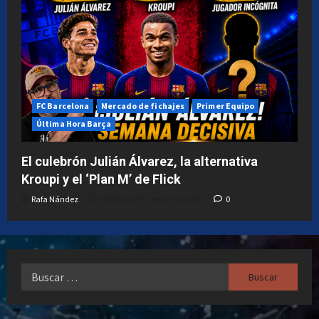
FC Barcelona
Mercado de fichajes
Primer Equipo
Última Hora Barça
El culebrón Julián Álvarez, la alternativa
Kroupi y el ‘Plan M’ de Flick
Rafa Nández
Publicado el 2 semanas atrás
0
Buscar: