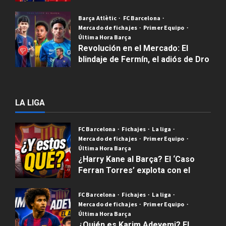
Publicado el 6 meses atrás
1
Barça Atlètic
FC Barcelona
Mercado de fichajes
Primer Equipo
Última Hora Barça
Revolución en el Mercado: El
blindaje de Fermín, el adiós de Dro
y el nuevo «Baby Barça» de Belletti
Publicado el 7 meses atrás
1
LA LIGA
FC Barcelona
Fichajes
La liga
Mercado de fichajes
Primer Equipo
Última Hora Barça
¿Harry Kane al Barça? El ‘Caso
Ferran Torres’ explota con el
Arsenal al acecho | Mercado
Barça
FC Barcelona
Fichajes
La liga
Mercado de fichajes
Primer Equipo
Publicado el 2 semanas atrás
0
Última Hora Barça
¿Quién es Karim Adeyemi? El