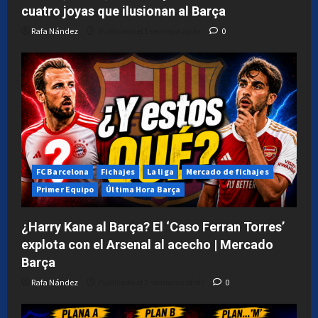
el
cuatro joyas que ilusionan al Barça
2
semanas
Rafa Nández
Publicado el 1 semana atrás
0
atrás
0
FC Barcelona
Fichajes
La liga
Mercado de fichajes
Primer Equipo
Última Hora Barça
¿Harry Kane al Barça? El ‘Caso Ferran Torres’
explota con el Arsenal al acecho | Mercado
Barça
Rafa Nández
Publicado el 2 semanas atrás
0