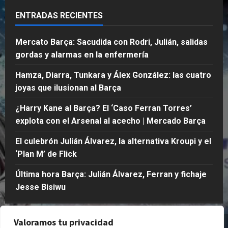
ENTRADAS RECIENTES
Mercato Barça: Sacudida con Rodri, Julián, salidas
gordas y alarmas en la enfermería
Hamza, Diarra, Tunkara y Álex González: las cuatro
joyas que ilusionan al Barça
¿Harry Kane al Barça? El ‘Caso Ferran Torres’
explota con el Arsenal al acecho | Mercado Barça
El culebrón Julián Álvarez, la alternativa Kroupi y el
‘Plan M’ de Flick
Última hora Barça: Julián Álvarez, Ferran y fichaje
Jesse Bisiwu
Valoramos tu privacidad
Quienes Somos
Política de Privacidad