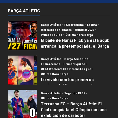
BARÇA ATLETIC
Barça Atlètic
FC Barcelona
La liga
Mercado de fichajes
Mundial 2026
Primer Equipo
Última Hora Barça
El baile de Hansi Flick ya está aquí:
arranca la pretemporada, el Barça
Atlètic pesca en Ecuador y el
laberinto del calendario liguero
Barça Atlètic
Barça femenino
FC Barcelona
Primer Equipo
Publicado el 4 semanas atrás
0
UEFA Women's Champions League
Última Hora Barça
Lo vivido con los primeros
equipos del Barça masculino,
femenino y el filial blaugrana el
Barça Atlètic
Segunda RFEF
pasado fin de semana fue brutal.
Última Hora Barça
Terrassa FC – Barça Atlètic: El
Publicado el 3 meses atrás
0
filial conquista el Olímpic con una
exhibición de carácter