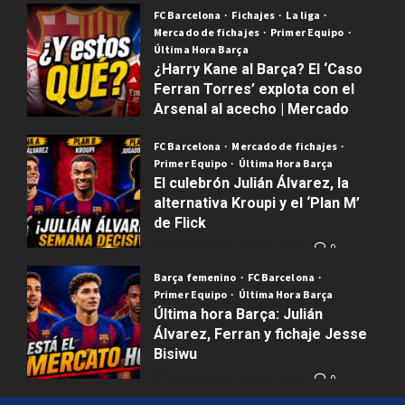
FC Barcelona
Fichajes
La liga
Publicado el 7 horas atrás
0
Mercado de fichajes
Primer Equipo
Última Hora Barça
¿Harry Kane al Barça? El ‘Caso
Ferran Torres’ explota con el
Arsenal al acecho | Mercado
Barça
FC Barcelona
Mercado de fichajes
Publicado el 2 semanas atrás
0
Primer Equipo
Última Hora Barça
El culebrón Julián Álvarez, la
alternativa Kroupi y el ‘Plan M’
de Flick
Publicado el 2 semanas atrás
0
Barça femenino
FC Barcelona
Primer Equipo
Última Hora Barça
Última hora Barça: Julián
Álvarez, Ferran y fichaje Jesse
Bisiwu
Publicado el 3 semanas atrás
0