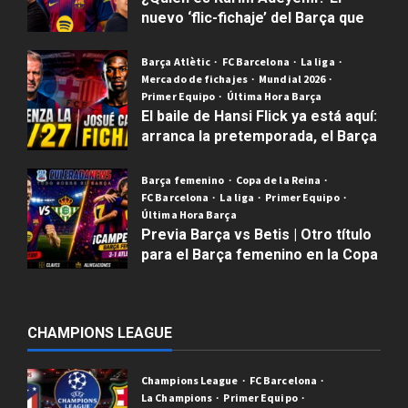
nuevo ‘flic-fichaje’ del Barça que
es más rápido que Usain Bolt
Barça Atlètic
FC Barcelona
La liga
Publicado el 3 semanas atrás
0
Mercado de fichajes
Mundial 2026
Primer Equipo
Última Hora Barça
El baile de Hansi Flick ya está aquí:
arranca la pretemporada, el Barça
Atlètic pesca en Ecuador y el
laberinto del calendario liguero
Barça femenino
Copa de la Reina
FC Barcelona
La liga
Primer Equipo
Publicado el 4 semanas atrás
0
Última Hora Barça
Previa Barça vs Betis | Otro título
para el Barça femenino en la Copa
Uncategor
de la Reina
H
Publicado el 3 meses atrás
0
a
m
CHAMPIONS LEAGUE
z
2
a
Champions League
FC Barcelona
,
FC Barcel
La Champions
Primer Equipo
Fichajes