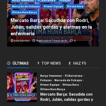
FC Barcelona
Fichajes
La liga
Mercado de fichajes
Primer Equipo
Última Hora Barça
¿Harry Kane al Barça? El ‘Caso Ferran
Torres’ explota con el Arsenal al
acecho | Mercado Barça
Rafa Nández
Publicado el 2 semanas atrás
0
ÚLTIMAS
TOP NEWS
HAZ F5
Barça femenino
FC Barcelona
Fichajes
Mercado de fichajes
Primer Equipo
Última Hora
Última Hora Barça
Mercato Barça: Sacudida con
Rodri, Julián, salidas gordas y
alarmas en la enfermería