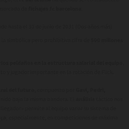
l mercado de
fichajes fc barcelona
.
nde hasta el 30 de junio de 2031 (Dos años más)
a simbólica pero prohibitiva cifra de
500 millones
rios peldaños en la estructura salarial del equipo
,
to y jugador importante en la rotación de Flick.
ral del futuro
, compuesto por
Gavi, Pedri,
ido bajo la misma bandera. El
análisis
táctico nos
«llegador» permite al equipo variar su sistema de
rça
, especialmente, en competiciones de máxima