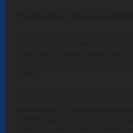
El espejo de la cantera y la estabili
La renovación de Fermín es también un mensa
base
. El club demuestra que, pese a las dificu
siendo retener el talento formado en casa. En
inflados, consolidar a un jugador de este nivel
posible.
El barcelonismo celebra esta firma como si de 
especulaciones y una noticia tras otra constant
Fermín
posando con
Joan Laporta y la camis
optimismo a la afición
. El compromiso del jug
último año sugiere que todavía no hemos visto 