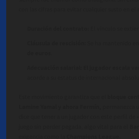
con las cifras para evitar cualquier susto en e
Duración del contrato:
El vínculo se extie
Cláusula de rescisión:
Se ha mantenido en l
de euros
.
Adecuación salarial:
El jugador escala va
acorde a su estatus de internacional absolu
Este movimiento garantiza que el
bloque cent
Lamine Yamal y ahora Fermín,
permanezca un
dice que tener a un jugador con este perfil de 
juego sin perder pegada, algo vital para el
Ba
exigencia como la
Champions League.