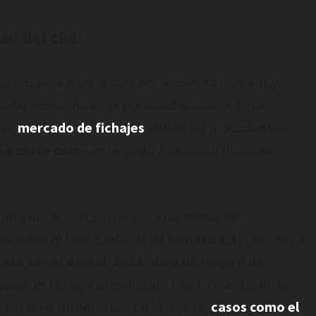
dad del club
je potente para la cantera
femenina y los equipos
ltades económicas, la prioridad absoluta sigue
 un
mercado de
fichajes
donde los precios están
«a coste cero»
es la mejor operación financiera
un gran fichaje se tratara. Tras meses de
e sobre el límite salarial
(el famoso 1:1)
, ver hoy a
eta con el dorsal ‘2031’ dará un respiro de
ador es total, y su evolución física y mental en el
su techo futbolístico. En la contra,
casos como el