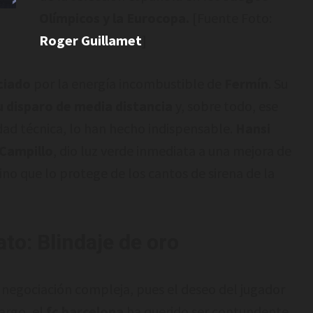
Olímpicos y la Eurocopa.
[Fuente Foto:
Roger Guillamet
]
ciado
por la energía incombustible de
Fermín
. Su
 disparo de media distancia
y, sobre todo, ese
dad técnica, lo han hecho indispensable.
Hansi
l Campillo
, dio luz verde inmediata a una mejora de
no que lo protege de los cantos de sirena de la
ato: Blindaje de oro
 negociación compleja, pues el deseo del jugador
argo, el
fc barcelona
ha querido ser contundente