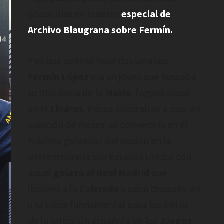
pocos días en nuestro
especial de
Archivo Blaugrana sobre Fermín.
Y es que apenas hace dos veranos,
Fermín López
era un joven que buscaba
su sitio fuera de la
Masia
, fogueándose
en el
Linares
. Pocos apostaban a que, en
cuestión de meses, se convertiría en el
máximo goleador del equipo en la
pretemporada por Estados Unidos con
aquel
golazo al Real Madrid
que
ilusionó a la
Culerada
y poco después, en
una pieza fundamental para los éxitos
de la selección española en los
Juegos