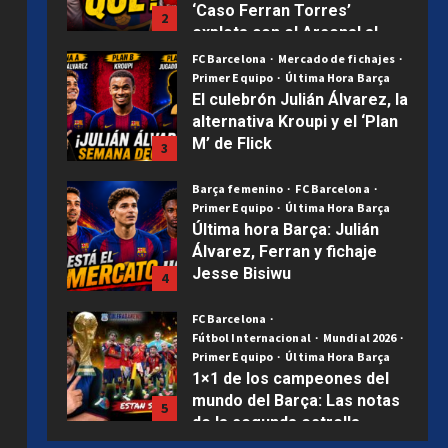
‘Caso Ferran Torres’
2
explota con el Arsenal al
acecho | Mercado Barça
FC Barcelona
Mercado de fichajes
Primer Equipo
Última Hora Barça
Publicado el 1 semana atrás
0
El culebrón Julián Álvarez, la
alternativa Kroupi y el ‘Plan
M’ de Flick
3
Publicado el 2 semanas atrás
0
Barça femenino
FC Barcelona
Primer Equipo
Última Hora Barça
Última hora Barça: Julián
Álvarez, Ferran y fichaje
Jesse Bisiwu
4
Publicado el 2 semanas atrás
0
FC Barcelona
Fútbol Internacional
Mundial 2026
Primer Equipo
Última Hora Barça
1×1 de los campeones del
mundo del Barça: Las notas
5
de la segunda estrella
Uncategorized
Publicado el 3 semanas atrás
0