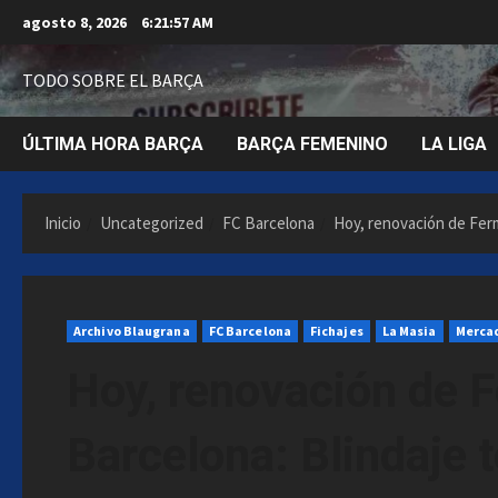
Saltar
agosto 8, 2026
6:21:58 AM
al
contenido
TODO SOBRE EL BARÇA
ÚLTIMA HORA BARÇA
BARÇA FEMENINO
LA LIGA
Inicio
Uncategorized
FC Barcelona
Hoy, renovación de Ferm
Archivo Blaugrana
FC Barcelona
Fichajes
La Masia
Mercad
Hoy, renovación de 
Barcelona: Blindaje t