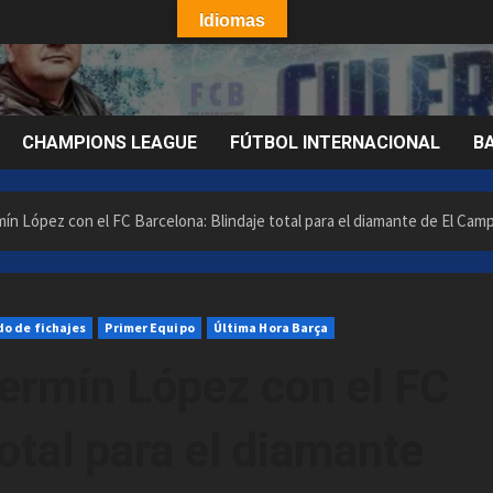
Idiomas
CHAMPIONS LEAGUE
FÚTBOL INTERNACIONAL
B
ín López con el FC Barcelona: Blindaje total para el diamante de El Camp
o de fichajes
Primer Equipo
Última Hora Barça
Fermín López con el FC
otal para el diamante