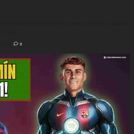
zamos todos los detalles de su nuevo contrato, la cláusula
i Flick.
ectura
0