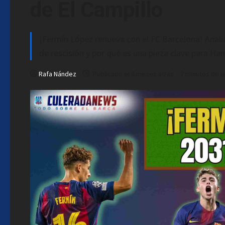
de El Campillo
¡Fermín López renueva con el FC Barcelona! Anali
de rescisión y por qué es una pieza clave para Hans
Rafa Nández
Publicado el 6 meses atrás
7 minutos de l