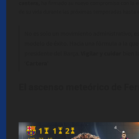
cantera,
ha firmado su nuevo compromiso con la en
de su vida durante las próximas temporadas hasta e
No es solo un movimiento administrativo; es
modelo de éxito. Hacia una fórmula a la que
presidente del Barça.
Vigilar y cuidar
bien l
‘
Cartera
‘
El ascenso meteórico de Ferm