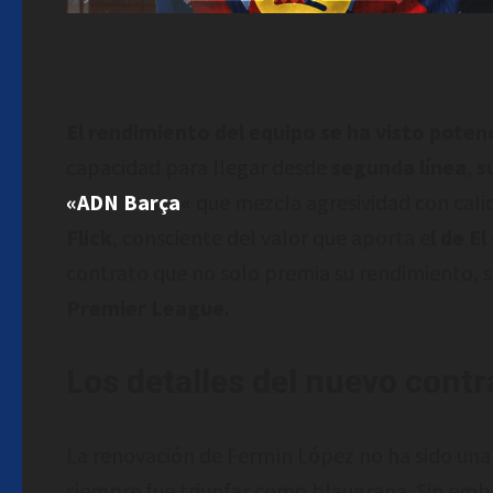
El rendimiento del equipo se ha visto poten
capacidad para llegar desde
segunda línea
,
su
«ADN Barça
«
que mezcla agresividad con cali
Flick
, consciente del valor que aporta e
l de E
contrato que no solo premia su rendimiento, si
Premier League.
Los detalles del nuevo contr
La renovación de Fermín López no ha sido una
siempre fue triunfar como blaugrana. Sin emb