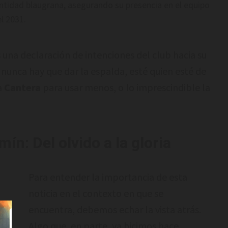
tidad blaugrana, asegurando su presencia en el equipo
l 2031.
 una declaración de intenciones del club hacia su
 nunca hay que dar la espalda, esté quien esté de
a
Cantera
para usar menos, o lo imprescindible la
ín: Del olvido a la gloria
Para entender la importancia de esta
noticia en el contexto en que se
encuentra, debemos echar la vista atrás.
Algo que, en parte, ya hicimos hace