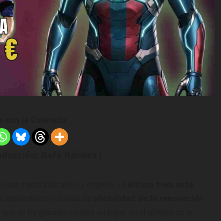
 con la Culerada
edacción: Rafa Nández |
a una mezcla de alivio y orgullo. La
última hora esta
o esperaba con ansias: la
oficialidad de la renovación
 que se ha ganado a pulso un lugar en el olimpo de la