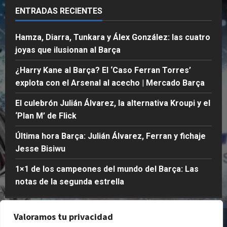
días
l
s
c
i
ENTRADAS RECIENTES
atrás
a
i
h
c
s
w
o
0
k
Hamza, Diarra, Tunkara y Álex González: las cuatro
e
u
|
joyas que ilusionan al Barça
g
M
Publicado
u
e
el
Publicado
¿Harry Kane al Barça? El ‘Caso Ferran Torres’
n
r
1
el
explota con el Arsenal al acecho | Mercado Barça
d
c
semana
2
a
atrás
semanas
a
El culebrón Julián Álvarez, la alternativa Kroupi y el
e
atrás
d
0
‘Plan M’ de Flick
s
o
0
t
B
Última hora Barça: Julián Álvarez, Ferran y fichaje
r
a
Jesse Bisiwu
e
r
l
ç
1×1 de los campeones del mundo del Barça: Las
l
a
notas de la segunda estrella
a
Publicado
Publicado
el
Valoramos tu privacidad
Quienes Somos
Política de Privacidad
el
1