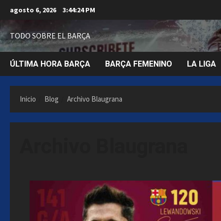
Saltar
agosto 6, 2026
3:44:26 PM
al
contenido
TODO SOBRE EL BARÇA
ÚLTIMA HORA BARÇA
BARÇA FEMENINO
LA LIGA
Inicio
Blog
Archivo Blaugrana
Archivo Blaugrana