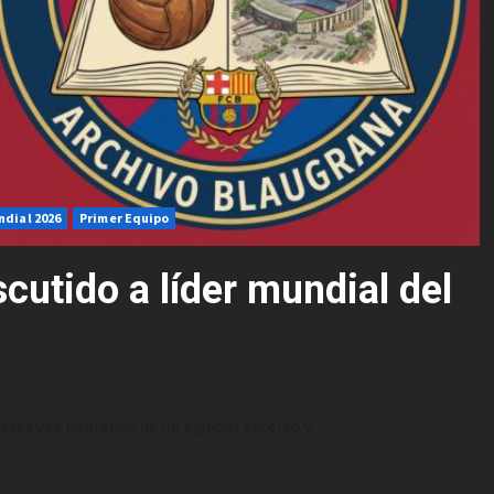
ndial 2026
Primer Equipo
cutido a líder mundial del
ta vez hablando de un jugador excelso y...