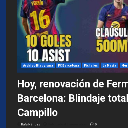
Archivo Blaugrana
FC Barcelona
Fichajes
La Masia
Mer
Hoy, renovación de Ferm
Barcelona: Blindaje tota
Campillo
Rafa Nández
Publicado el 6 meses atrás
0