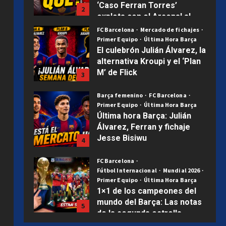
M’ de Flick
3
Publicado el 1 semana atrás
0
Barça femenino
FC Barcelona
Primer Equipo
Última Hora Barça
Última hora Barça: Julián
Álvarez, Ferran y fichaje
Jesse Bisiwu
4
Publicado el 2 semanas atrás
0
FC Barcelona
Fútbol Internacional
Mundial 2026
Primer Equipo
Última Hora Barça
1×1 de los campeones del
mundo del Barça: Las notas
5
de la segunda estrella
Uncategorized
Publicado el 2 semanas atrás
0
Hamza, Diarra, Tunkara y
Álex González: las cuatro
joyas que ilusionan al Barça
1
Publicado el 3 días atrás
0