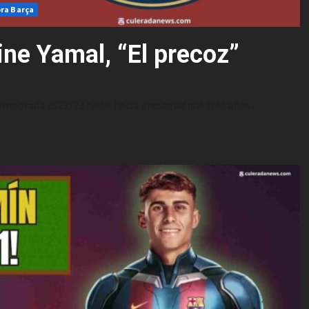
ra Barça
ne Yamal, “El precoz”
porada 2022/23 nadie hacía presagiar que tres años...