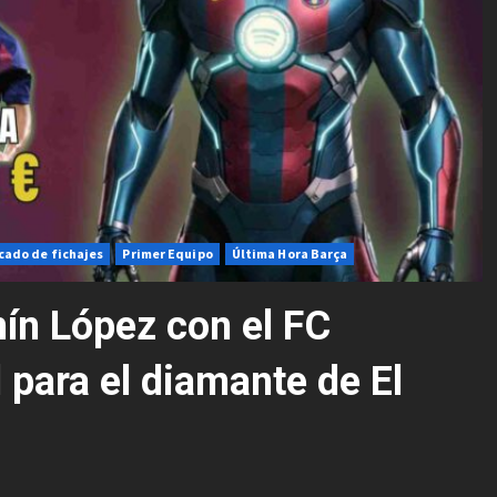
cado de fichajes
Primer Equipo
Última Hora Barça
ín López con el FC
l para el diamante de El