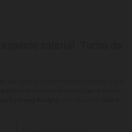
espacio salarial. Turno de
dio que seguir buscando maneras y
fórmulas
más o
jugadores
que necesita enviar a la
Liga
. Eston son
arcía y Roony Bardghji
, y los renovados
Gerard
Y es que al final, todo está