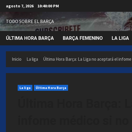
Saltar
agosto 7, 2026
10:40:01 PM
al
contenido
TODO SOBRE EL BARÇA
ÚLTIMA HORA BARÇA
BARÇA FEMENINO
LA LIGA
Inicio
La liga
Última Hora Barça: La Liga no aceptará el infome 
La liga
Última Hora Barça
Última Hora Barça: L
infome médico si no l