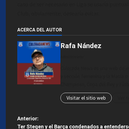
caso de ser necesario en Liga se usaría puntu
Club, obviamente, desearía evitar.
ACERCA DEL AUTOR
Rafa Nández
Administrator
Culerada News es una web de in
y sección femenina y la Masia o 
Champiosn, Copa del Rey y Fútb
Visitar el sitio web
Ver t
N
Anterior:
Ter Stegen y el Barça condenados a entenders