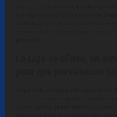
prevalecer los derechos del jugador
según el 
esos mismos derechos, los que tiene
Ter Steg
contrario. Al final si lo miramos con lupa, se 
documentación para que la empresa para la que
galamatías.
La Liga se alinéa, en est
para que prevalezcan su
Lo que no deja de sorprender que ahora sí la
L
sagrados pero no afinase tanto, como decíamo
esperar, que Don
Javier
‘Trabas’
no actuáse d
con la mano izquierda tendida le pide al
Barç