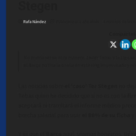
Stegen
Rafa Nández
Publicado el 1 año atrás
4 minutos de lect
Compártelo
No podría ser de otra manera. Javier Tebas y la Liga 
el Barça no tira la toalla en este ring improvisado y n
Las noticias sobre
el ‘caso’ Ter Stegen
no dej
Tebas quien ha decidido que si no es con la
fir
aceptará ni tramitará el informe médico prece
brecha salarial para usar
el 80% de su ficha
y 
Y es que el
Barça
aquí, seamos honestos, tiene 