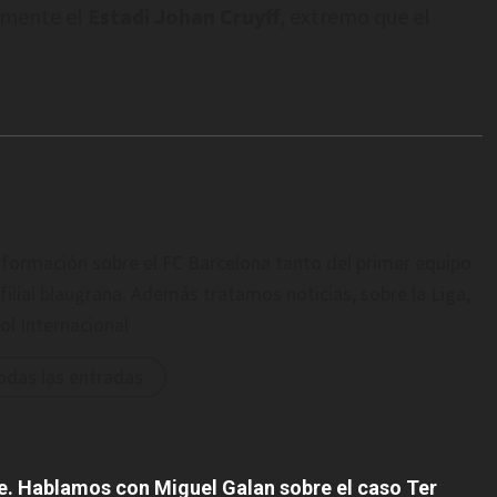
almente el
Estadi Johan Cruyff
, extremo que el
formación sobre el FC Barcelona tanto del primer equipo
filial blaugrana. Además tratamos noticias, sobre la Liga,
ol Internacional
odas las entradas
e. Hablamos con Miguel Galan sobre el caso Ter