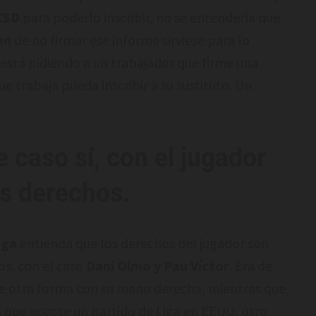
CSD
para poderlo inscribir, no se entendería que
en
de no firmar ese informe sirviese para lo
le está pidiendo a un trabajador que firme una
 trabaja pueda inscribir a su sustituto. Un
e caso sí, con el jugador
s derechos.
iga
entienda que los derechos del jugador son
s, con el caso
Dani Olmo y Pau Víctor
. Era de
e otra forma con su mano derecha, mientras que
a
que acepte un partido de Liga en EEUU, otro