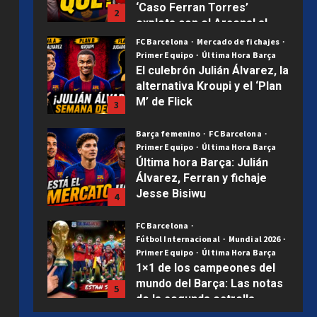
‘Caso Ferran Torres’
2
explota con el Arsenal al
acecho | Mercado Barça
FC Barcelona
Mercado de fichajes
Primer Equipo
Última Hora Barça
Publicado el 1 semana atrás
0
El culebrón Julián Álvarez, la
alternativa Kroupi y el ‘Plan
M’ de Flick
3
Publicado el 1 semana atrás
0
Barça femenino
FC Barcelona
Primer Equipo
Última Hora Barça
Última hora Barça: Julián
Álvarez, Ferran y fichaje
Jesse Bisiwu
4
Publicado el 2 semanas atrás
0
FC Barcelona
Fútbol Internacional
Mundial 2026
Primer Equipo
Última Hora Barça
1×1 de los campeones del
mundo del Barça: Las notas
5
de la segunda estrella