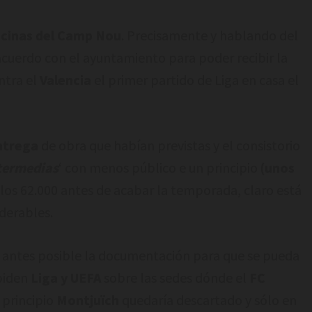
icinas del Camp Nou
. Precisamente y hablando del
 acuerdo con el ayuntamiento para poder recibir la
ntra el
Valencia
el primer partido de Liga en casa el
ntrega
de obra que habían previstas y el consistorio
ntermedias
‘ con menos público e un principio
(unos
 los 62.000 antes de acabar la temporada, claro está
derables.
o antes posible la documentación para que se pueda
 piden
Liga y UEFA
sobre las sedes dónde el
FC
 principio
Montjuïch
quedaría descartado y sólo en