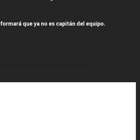
 informará que ya no es capitán del equipo.
 campos obligatorios están marcados con
*