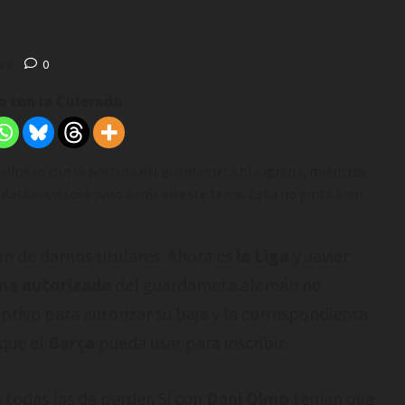
ura
0
 con la Culerada
se alinéan con la postura del guardameta blaugrana, mientras
o dará ni un solo paso atrás en este tema. Esto no pinta bien
an de darnos titulares. Ahora es
la Liga
y Javier
ma autorizada
del guardameta alemán no
ptivo para autorizar su baja y la correspondienta
que el
Barça
pueda usar para inscribir.
todas las de perder. Si con
Dani Olmo
tenían que