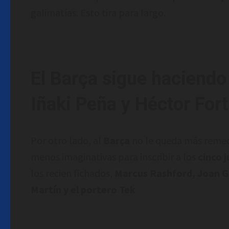
galimatías. Esto tira para largo.
El Barça sigue haciendo 
Iñaki Peña y Héctor Fort
Por otro lado, al
Barça
no le queda más reme
menos imaginativas para inscribir a los
cinco 
los recien fichados,
Marcus Rashford, Joan G
Martín y el portero Tek