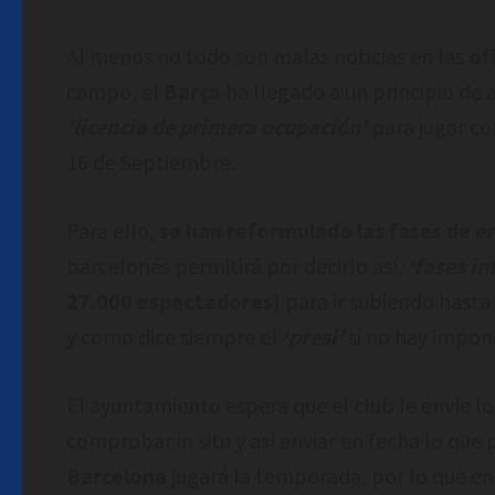
Al menos no todo son malas noticias en las
of
campo, el
Barça
ha llegado a un principio de
‘licencia de primera ocupación’
para jugar co
16 de Septiembre.
Para ello,
se han reformulado las fases de e
barcelonés permitirá por decirlo así,
‘fases i
27.000 espectadores)
para ir subiendo hasta
y como dice siempre el
‘presi’
si no hay impon
El ayuntamiento espera que el club le envíe l
comprobar in situ y así enviar en fecha lo que
Barcelona
jugará la temporada, por lo que en