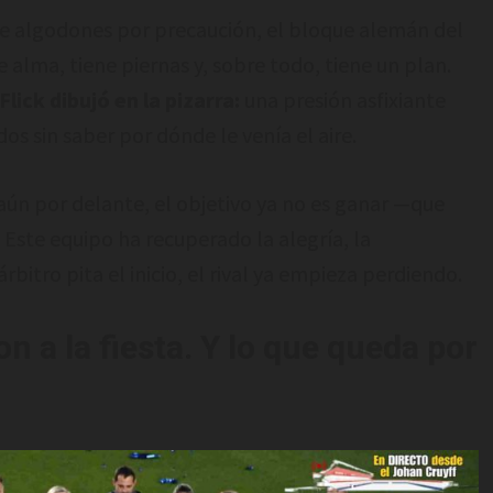
e algodones por precaución, el bloque alemán del
alma, tiene piernas y, sobre todo, tiene un plan.
lick dibujó en la pizarra:
una presión asfixiante
s sin saber por dónde le venía el aire.
 aún por delante, el objetivo ya no es ganar —que
. Este equipo ha recuperado la alegría, la
rbitro pita el inicio, el rival ya empieza perdiendo.
n a la fiesta. Y lo que queda por