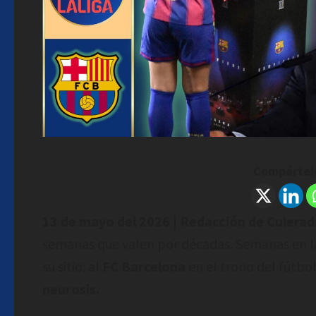
Compártelo
13 de mayo del 2026 | Redacción de Culera
semanas que valen por décadas. Semanas en la
su sitio: al
FC Barcelona
en el trono del fútbol 
neurosis.