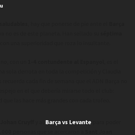
iu
 saludables
, hay que ponerse de pie ante el
Barça
 ya no es de este planeta. Han sellado su
séptima
 con una superioridad que roza lo insultante.
ano, con un
1-4 contundente al Espanyol
, es el
a sola derrota en toda la competición y Claudia
 recuerda cada fin de semana que el ADN Barça no
espejo en el que debería mirarse todo el club:
d que las hace más grandes con cada trofeo.
 Johan Cruyff
y al
Barça vs Levante
para poder
.000
personas que se acercaron a
Sant Joan