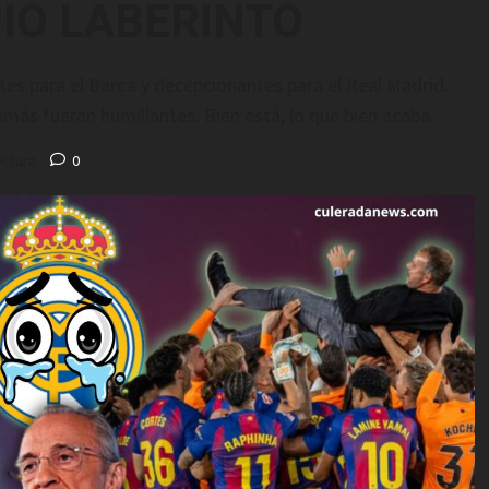
PIO LABERINTO
tes para el Barça y decepcionantes para el Real Madrid.
más fueran humillantes. Bien está, lo que bien acaba.
ectura
0