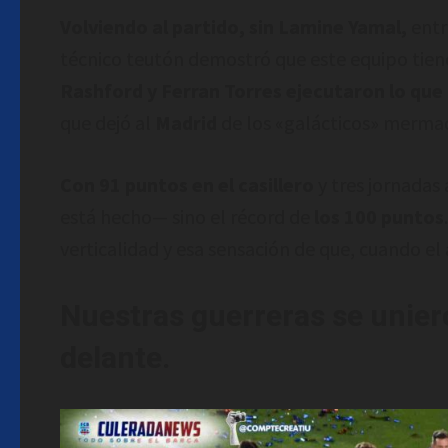
Volviendo al partido, sin Lamine Yamal,
entr
técnico teutón demostró que este equipo tiene 
Rashford y Ferran Torres ejecutaron lo que F
que dejó al
Madrid
de los «galácticos» mermado
Con 91 puntos en el casillero
y tres jornadas
está hecho— sino el récord de
los 100 puntos
verticalidad y esa sensación de que, cuando el á
Nuestras guerreras se uniero
delante.