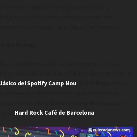
una cosecha histórica de Ligas, masculina y
dió ayer, en una de las ruedas de prensa más
efensa es un ataque… a la lógica y al respeto.
de Pere Romeu
ón.
Lo que hemos vivido esta temporada en Can
Barça masculino de Hansi Flick
se ha alzado con su
Clásico del Spotify Camp Nou
.
El 2-0 final ante el
a sentencia. Y además desde Culerada News lo
 poder narrarlo en el
Spotify Camp Nou
, ya que lo
 en el
Hard Rock Café de Barcelona