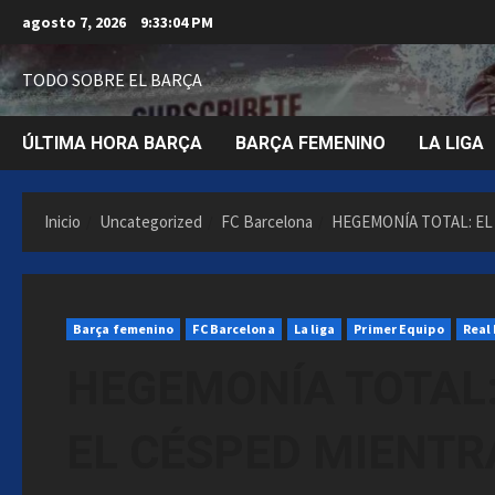
Saltar
agosto 7, 2026
9:33:06 PM
al
contenido
TODO SOBRE EL BARÇA
ÚLTIMA HORA BARÇA
BARÇA FEMENINO
LA LIGA
Inicio
Uncategorized
FC Barcelona
HEGEMONÍA TOTAL: EL
Barça femenino
FC Barcelona
La liga
Primer Equipo
Real
HEGEMONÍA TOTAL:
EL CÉSPED MIENTR