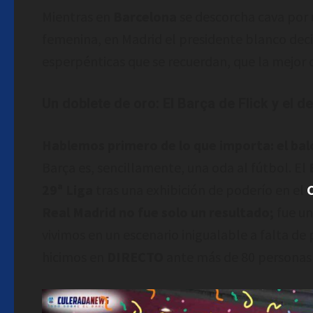
Mientras en
Barcelona
se descorcha cava por 
femenina, en Madrid el presidente blanco deci
esperpénticas que se recuerdan, que la mejor d
Un doblete de oro: El Barça de Flick y el 
Hablemos primero de lo que importa: el bal
Barça es, sencillamente, una oda al fútbol. El
29ª Liga
tras una exhibición de poderío en el
Real Madrid no fue solo un resultado;
fue un
vivimos en un escenario inigualable a falta de
hicimos en
DIRECTO
ante más de 80 personas