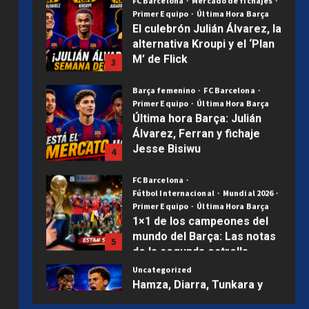
M’ de Flick
3
Publicado el 1 semana atrás
0
Barça femenino
FC Barcelona
Primer Equipo
Última Hora Barça
Última hora Barça: Julián
Álvarez, Ferran y fichaje
Jesse Bisiwu
4
Publicado el 2 semanas atrás
0
FC Barcelona
Fútbol Internacional
Mundial 2026
Primer Equipo
Última Hora Barça
1×1 de los campeones del
mundo del Barça: Las notas
5
de la segunda estrella
Uncategorized
Publicado el 3 semanas atrás
0
Hamza, Diarra, Tunkara y
Álex González: las cuatro
joyas que ilusionan al Barça
1
Publicado el 4 días atrás
0