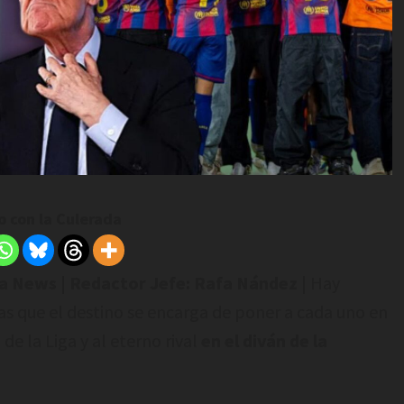
 con la Culerada
da News | Redactor Jefe: Rafa Nández
| Hay
s que el destino se encarga de poner a cada uno en
de la Liga y al eterno rival
en el diván de la