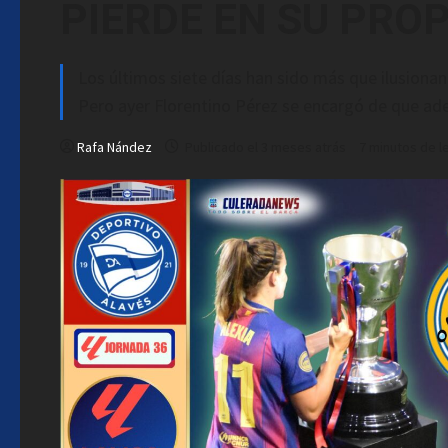
PIERDE EN SU PRO
Los últimos siete días han sido más que ilusionan
Pero ayer Florentino Pérez se encargó de que ade
Rafa Nández
Publicado el 3 meses atrás
7 minutos de l