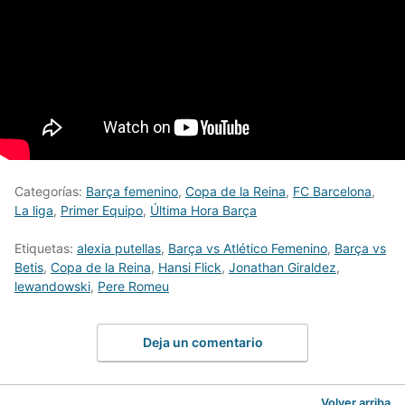
Categorías:
Barça femenino
,
Copa de la Reina
,
FC Barcelona
,
La liga
,
Primer Equipo
,
Última Hora Barça
Etiquetas:
alexia putellas
,
Barça vs Atlético Femenino
,
Barça vs
Betis
,
Copa de la Reina
,
Hansi Flick
,
Jonathan Giraldez
,
lewandowski
,
Pere Romeu
Deja un comentario
Volver arriba