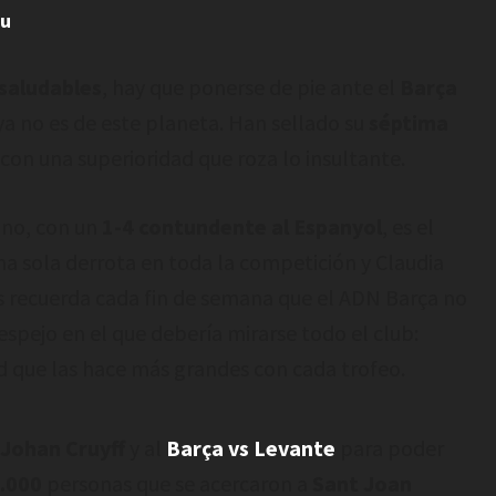
iu
 saludables
, hay que ponerse de pie ante el
Barça
 ya no es de este planeta. Han sellado su
séptima
 con una superioridad que roza lo insultante.
ano, con un
1-4 contundente al Espanyol
, es el
a sola derrota en toda la competición y Claudia
 recuerda cada fin de semana que el ADN Barça no
espejo en el que debería mirarse todo el club:
d que las hace más grandes con cada trofeo.
 Johan Cruyff
y al
Barça vs Levante
para poder
.000
personas que se acercaron a
Sant Joan