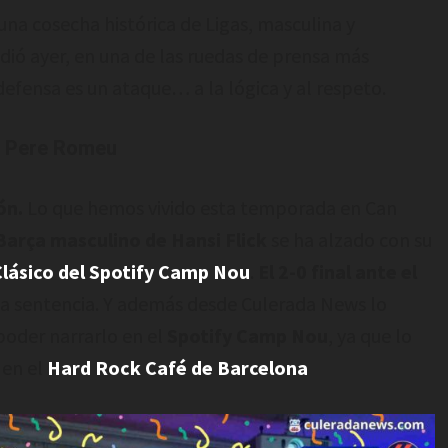
una cosecha histórica de Ligas, masculina y
dió ayer, en una de las ruedas de prensa más
efensa es un ataque… a la lógica y al respeto.
de Pere Romeu
ón.
Lo que hemos vivido esta temporada en Can
Barça masculino de Hansi Flick
se ha alzado con su
Clásico del Spotify Camp Nou
.
El 2-0 final ante el
a sentencia. Y además desde Culerada News lo
 poder narrarlo en el
Spotify Camp Nou
, ya que lo
 en el
Hard Rock Café de Barcelona