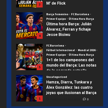
M’ de Flick
3
Publicado el 1 semana atrás
0
Barça femenino
FC Barcelona
Primer Equipo
Última Hora Barça
Última hora Barça: Julián
Álvarez, Ferran y fichaje
Jesse Bisiwu
4
Publicado el 2 semanas atrás
0
FC Barcelona
Fútbol Internacional
Mundial 2026
Primer Equipo
Última Hora Barça
1×1 de los campeones del
mundo del Barça: Las notas
5
de la segunda estrella
Uncategorized
Publicado el 2 semanas atrás
0
Hamza, Diarra, Tunkara y
Álex González: las cuatro
joyas que ilusionan al Barça
1
Publicado el 3 días atrás
0