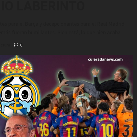
PIO LABERINTO
tes para el Barça y decepcionantes para el Real Madrid.
más fueran humillantes. Bien está, lo que bien acaba.
ectura
0