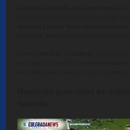
Volviendo al partido, sin Lamine Yamal,
entr
técnico teutón demostró que este equipo tiene 
Rashford y Ferran Torres ejecutaron lo que F
que dejó al
Madrid
de los «galácticos» mermado
Con 91 puntos en el casillero
y tres jornadas
está hecho— sino el récord de
los 100 puntos
verticalidad y esa sensación de que, cuando el á
Nuestras guerreras se uniero
delante.