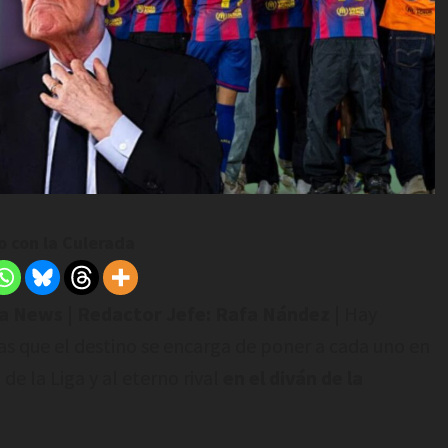
 con la Culerada
da News | Redactor Jefe: Rafa Nández
| Hay
s que el destino se encarga de poner a cada uno en
de la Liga y al eterno rival
en el diván de la