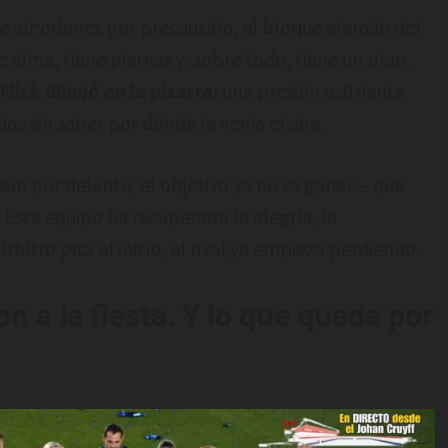
e algodones por precaución, el bloque alemán del
alma, tiene piernas y, sobre todo, tiene un plan.
lick dibujó en la pizarra:
una presión asfixiante
s sin saber por dónde le venía el aire.
 aún por delante, el objetivo ya no es ganar —que
. Este equipo ha recuperado la alegría, la
rbitro pita el inicio, el rival ya empieza perdiendo.
n a la fiesta. Y lo que queda por