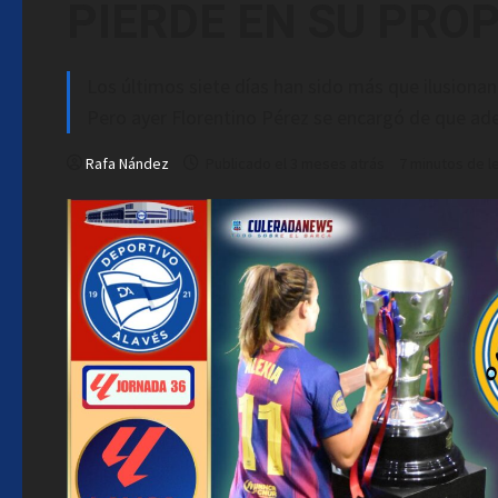
PIERDE EN SU PRO
Los últimos siete días han sido más que ilusionan
Pero ayer Florentino Pérez se encargó de que ade
Rafa Nández
Publicado el 3 meses atrás
7 minutos de l