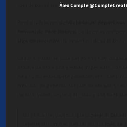
Foto de portada de
Àlex Compte @CompteCreat
Pero si hablamos de
‘dictaduras’ deportivas
Femení de Pere Romeu
. Lo de estas mujeres
Liga consecutiva
(la undécima de su historia)
Ganar el título en casa del eterno rival ciudad
broche de oro a una gestión impecable. Con un
Pina como estandarte goleador, el Femení nos
entiende de géneros, solo de excelencia. Es el 
hambre voraz, respeto al estilo y una humilda
No obstante, tuvimos que esperar al
Estadi
celebrarlo como es debido con las
más de 3