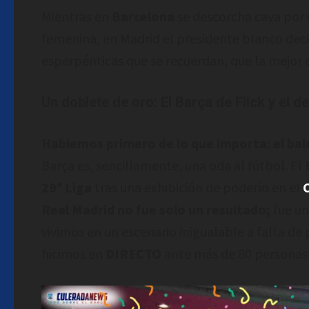
Mientras en
Barcelona
se descorcha cava por 
femenina, en Madrid el presidente blanco deci
esperpénticas que se recuerdan, que la mejor d
Un doblete de oro: El Barça de Flick y el 
Hablemos primero de lo que importa: el bal
Barça es, sencillamente, una oda al fútbol. El
29ª Liga
tras una exhibición de poderío en el
Real Madrid no fue solo un resultado;
fue un
vivimos en un escenario inigualable a falta de
hicimos en
DIRECTO
ante más de 80 personas