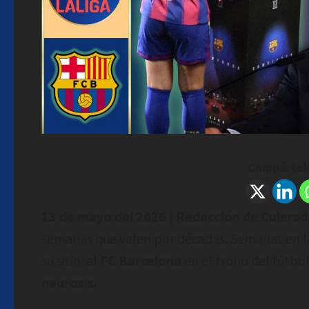
Compártelo
13 de mayo del 2026 | Redacción de Culera
semanas que valen por décadas. Semanas en la
su sitio: al
FC Barcelona
en el trono del fútbol 
neurosis.