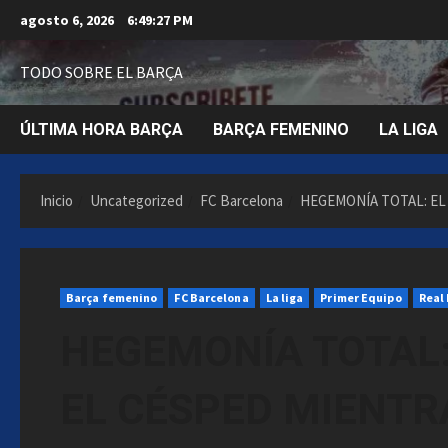
Saltar
agosto 6, 2026
6:49:28 PM
al
contenido
TODO SOBRE EL BARÇA
ÚLTIMA HORA BARÇA
BARÇA FEMENINO
LA LIGA
Inicio
Uncategorized
FC Barcelona
HEGEMONÍA TOTAL: EL
Barça femenino
FC Barcelona
La liga
Primer Equipo
Real
HEGEMONÍA TOTAL:
EL CÉSPED MIENTR