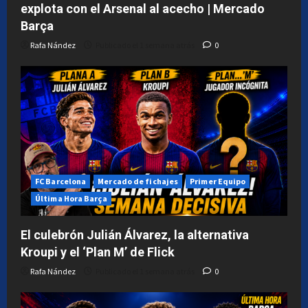
explota con el Arsenal al acecho | Mercado
Barça
Rafa Nández
Publicado el 1 semana atrás
0
FC Barcelona
Mercado de fichajes
Primer Equipo
Última Hora Barça
El culebrón Julián Álvarez, la alternativa
Kroupi y el ‘Plan M’ de Flick
Rafa Nández
Publicado el 1 semana atrás
0