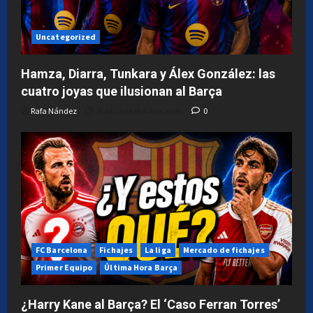
Uncategorized
Hamza, Diarra, Tunkara y Álex González: las
cuatro joyas que ilusionan al Barça
Rafa Nández
Publicado el 4 días atrás
0
FC Barcelona
Fichajes
La liga
Mercado de fichajes
Primer Equipo
Última Hora Barça
¿Harry Kane al Barça? El ‘Caso Ferran Torres’