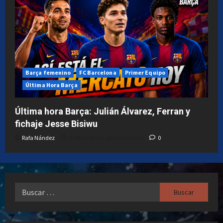
Barça femenino
FC Barcelona
Primer Equipo
Última Hora Barça
Última hora Barça: Julián Álvarez, Ferran y
fichaje Jesse Bisiwu
Rafa Nández
Publicado el 2 semanas atrás
0
Buscar: