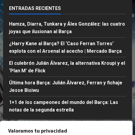
ENTRADAS RECIENTES
Hamza, Diarra, Tunkara y Álex González: las cuatro
joyas que ilusionan al Barça
¿Harry Kane al Barça? El ‘Caso Ferran Torres’
explota con el Arsenal al acecho | Mercado Barça
El culebrón Julián Álvarez, la alternativa Kroupi y el
‘Plan M’ de Flick
Última hora Barça: Julián Álvarez, Ferran y fichaje
Jesse Bisiwu
1×1 de los campeones del mundo del Barça: Las
notas de la segunda estrella
Valoramos tu privacidad
Quienes Somos
Política de Privacidad