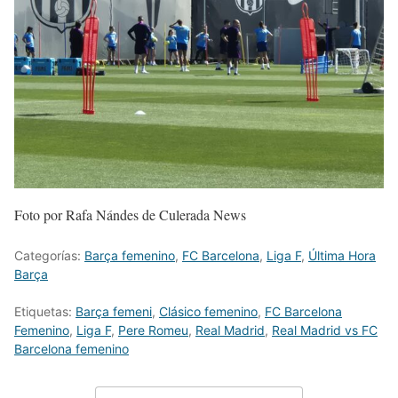
Foto por Rafa Nándes de Culerada News
Categorías:
Barça femenino
,
FC Barcelona
,
Liga F
,
Última Hora
Barça
Etiquetas:
Barça femeni
,
Clásico femenino
,
FC Barcelona
Femenino
,
Liga F
,
Pere Romeu
,
Real Madrid
,
Real Madrid vs FC
Barcelona femenino