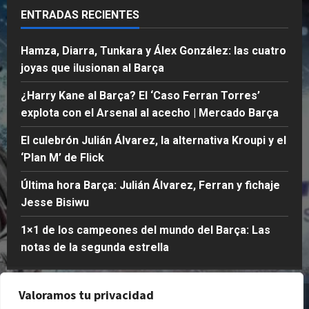
días
l
s
c
i
ENTRADAS RECIENTES
atrás
a
i
h
c
s
w
o
0
k
Hamza, Diarra, Tunkara y Álex González: las cuatro
e
u
|
joyas que ilusionan al Barça
g
M
Publicado
u
e
el
Publicado
¿Harry Kane al Barça? El ‘Caso Ferran Torres’
n
r
1
el
explota con el Arsenal al acecho | Mercado Barça
d
c
semana
2
a
atrás
semanas
a
El culebrón Julián Álvarez, la alternativa Kroupi y el
e
atrás
d
0
‘Plan M’ de Flick
s
o
0
t
B
Última hora Barça: Julián Álvarez, Ferran y fichaje
r
a
Jesse Bisiwu
e
r
l
ç
1×1 de los campeones del mundo del Barça: Las
l
a
notas de la segunda estrella
a
Publicado
Publicado
el
Valoramos tu privacidad
Quienes Somos
Política de Privacidad
el
1