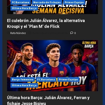
3
semana
FC Barcelona
Mercado de fichajes
Primer Equipo
semanas
atrás
Última Hora Barça
atrás
0
0
El culebrón Julián Álvarez, la alternativa
Kroupi y el ‘Plan M’ de Flick
Rafa Nández
Publicado el 2 semanas atrás
0
Barça femenino
FC Barcelona
Primer Equipo
Última Hora Barça
Última hora Barça: Julián Álvarez, Ferran y
fichaje Jesse Bisiwu