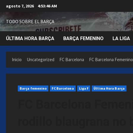
Saltar
agosto 7, 2026
4:53:47 AM
al
contenido
TODO SOBRE EL BARÇA
ÚLTIMA HORA BARÇA
BARÇA FEMENINO
LA LIGA
Inicio
Uncategorized
FC Barcelona
FC Barcelona Femenino – 
Barça femenino
FC Barcelona
Liga F
Última Hora Barça
FC Barcelona Femenin
rodillo blaugrana no b