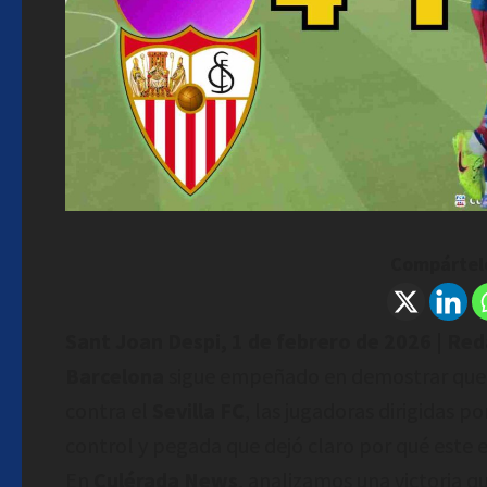
Compártelo
Sant Joan Despi, 1 de febrero de 2026 | Re
Barcelona
sigue empeñado en demostrar que s
contra el
Sevilla FC
, las jugadoras dirigidas p
control y pegada que dejó claro por qué este e
En
Culérada News
, analizamos una victoria 