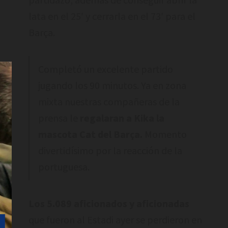
lata en el 25′ y cerrarla en el 73′ para el
Barça.
Completó un excelente partido
jugando los 90 minutos. Ya en zona
mixta nuestras compañeras de la
prensa le
regalaran a Kika la
mascota Cat del Barça.
Momento
divertidísimo por la reacción de la
portuguesa.
Los 5.089 aficionados y aficionadas
que fueron al Estadi ayer se perdieron en