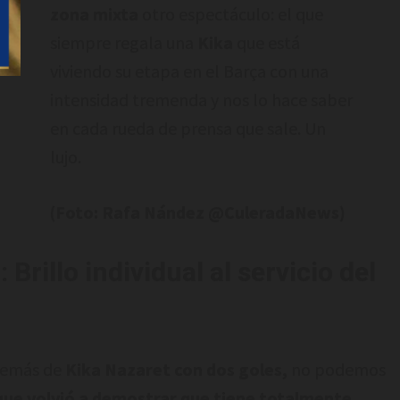
zona mixta
otro espectáculo: el que
siempre regala una
Kika
que está
viviendo su etapa en el Barça con una
intensidad tremenda y nos lo hace saber
en cada rueda de prensa que sale. Un
lujo.
(Foto: Rafa Nández @CuleradaNews)
Brillo individual al servicio del
demás de
Kika Nazaret con dos goles,
no podemos
que volvió a demostrar que tiene totalmente