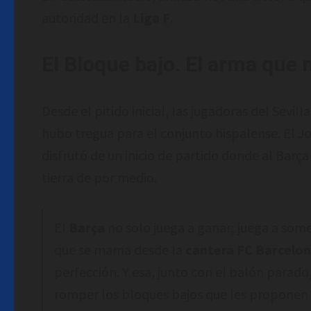
autoridad en la
Liga F
.
El Bloque bajo. El arma que 
Desde el pitido inicial, las jugadoras del Sevil
hubo tregua para el conjunto hispalense. El Jo
disfrutó de un inicio de partido donde al Bar
tierra de por medio.
El
Barça
no solo juega a ganar; juega a some
que se mama desde la
cantera FC Barcelo
perfección. Y esa, junto con el balón parad
romper los bloques bajos que les proponen