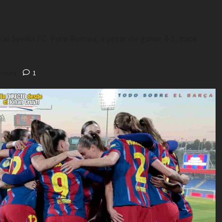
a al Sevilla FC. Pere Romeu, a pesar de ganar 4-1, hace
ectura
1