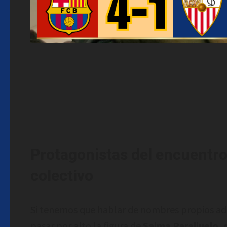
Protagonistas del encuentro: 
colectivo
Si tenemos que hablar de nombres propios a
pasar por alto la figura de
Salma Paralluelo, 