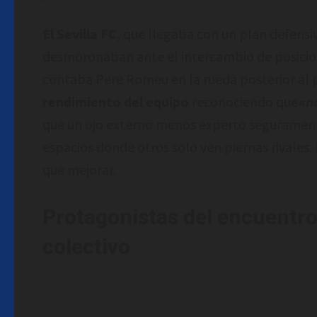
El Sevilla FC
, que llegaba con un plan defensiv
desmoronaban ante el intercambio de posicio
contaba Pere Romeu en la rueda posterior al 
rendimiento del equipo
reconociendo que
«no
que un ojo externo menos experto seguramente
espacios donde otros solo ven piernas rivale
que mejorar.
Protagonistas del encuentro: 
colectivo