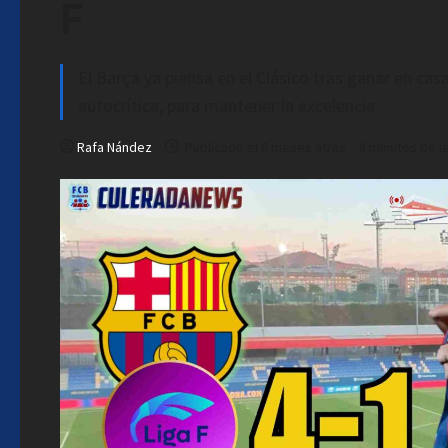
F
El Barça ya piensa en el Clásico tras ganar en cas
autocrítica, para mantener la excelencia
Rafa Nández
Publicado el 6 meses atrás
8 minutos de l