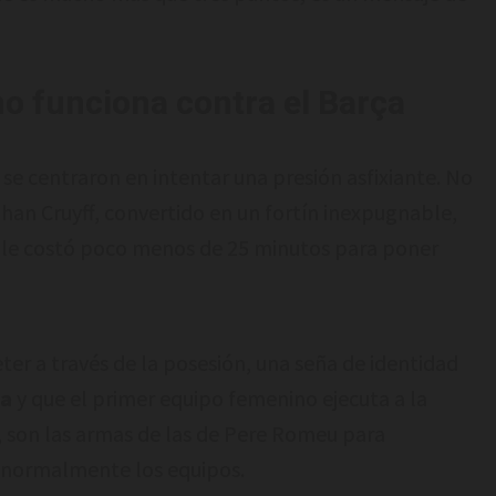
no funciona contra el Barça
la se centraron en intentar una presión asfixiante. No
han Cruyff, convertido en un fortín inexpugnable,
ça le costó poco menos de 25 minutos para poner
ter a través de la posesión, una seña de identidad
na
y que el primer equipo femenino ejecuta a la
o, son las armas de las de Pere Romeu para
 normalmente los equipos.