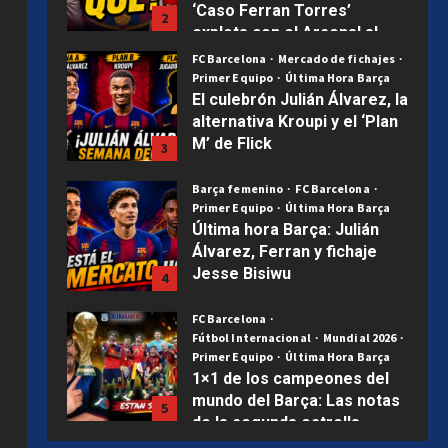
acecho | Mercado Barça
FC Barcelona
Mercado de fichajes
Primer Equipo
Última Hora Barça
Publicado el 1 semana atrás
0
El culebrón Julián Álvarez, la
alternativa Kroupi y el ‘Plan
M’ de Flick
3
Publicado el 1 semana atrás
0
Barça femenino
FC Barcelona
Primer Equipo
Última Hora Barça
Última hora Barça: Julián
Álvarez, Ferran y fichaje
Jesse Bisiwu
4
Publicado el 2 semanas atrás
0
FC Barcelona
Fútbol Internacional
Mundial 2026
Primer Equipo
Última Hora Barça
1×1 de los campeones del
mundo del Barça: Las notas
5
de la segunda estrella
Uncategorized
Publicado el 2 semanas atrás
0
Hamza, Diarra, Tunkara y
Álex González: las cuatro