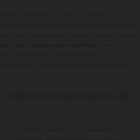
o serio y ordenado, vio cómo sus líneas se
nes constante de las blaugranas. Aunque según nos
partido no había quedado ‘del todo contento’ con el
 les había salido su mejor partido»,
la verdad es
 solo vio que el equipo consiguió encontrar
s. No obstante, Pere sabe perfectamente dónde hay
Brillo individual al servicio del
Ayer Kika Nazareth hizo un auténtico
partidazo, además de conseguir abrir la