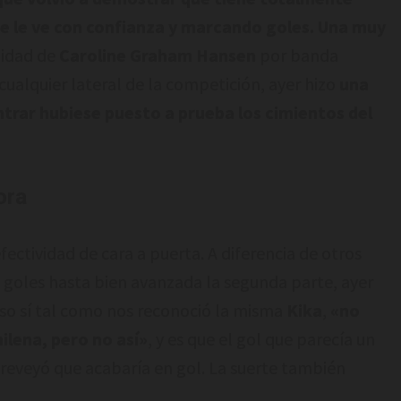
Se le ve con confianza y marcando goles. Una muy
alidad de
Caroline Graham Hansen
por banda
ualquier lateral de la competición, ayer hizo
una
ntrar hubiese puesto a prueba los cimientos del
ora
fectividad de cara a puerta. A diferencia de otros
 goles hasta bien avanzada la segunda parte, ayer
eso sí tal como nos reconoció la misma
Kika
,
«no
ilena, pero no así»
, y es que el gol que parecía un
reveyó que acabaría en gol. La suerte también