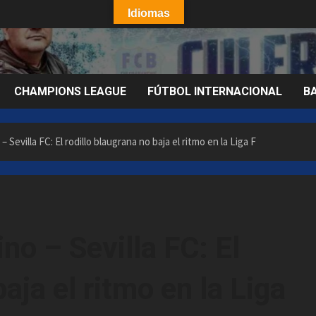
Idiomas
CHAMPIONS LEAGUE
FÚTBOL INTERNACIONAL
B
Sevilla FC: El rodillo blaugrana no baja el ritmo en la Liga F
o – Sevilla FC: El
aja el ritmo en la Liga