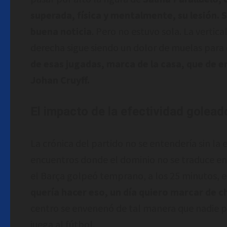
superada, física y mentalmente, su lesión. 
buena noticia
. Pero no estuvo sola. La vertic
derecha sigue siendo un dolor de muelas para c
de esas jugadas, marca de la casa, que de e
Johan Cruyff.
El impacto de la efectividad golead
La crónica del partido no se entendería sin la e
encuentros donde el dominio no se traduce en
el Barça golpeó temprano, a los 25 minutos, 
quería hacer eso, un día quiero marcar de ch
centro se envenenó de tal manera que nadie p
juega al fútbol.