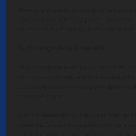
Olmo
es el pegamento de este equipo mientra
para recibir entre líneas y girar en un solo t
botas nació el primer gol y la mayoría de las t
3. El riesgo de la línea alta
Flick no negocia su estilo
. Volvimos a ver una
Esto nos dio una recuperación tras pérdida br
pero t
ambién nos costó el gol de Álvaro Ro
dominar el juego.
Queda la
sensación
dual de que este equipo
s
puede perder contra cualquiera. La mejora en 
y los cal y arena dentro de un mismo partido