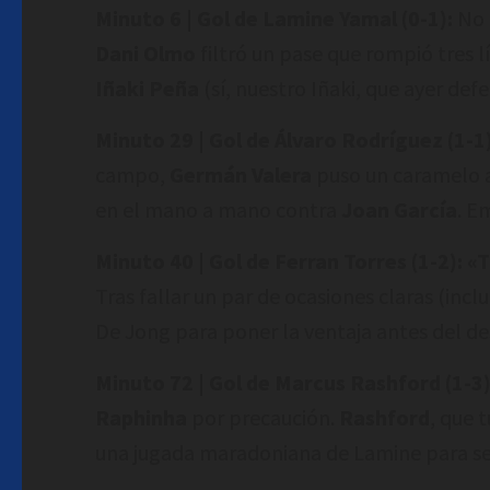
Minuto 6 | Gol de Lamine Yamal (0-1):
No 
Dani Olmo
filtró un pase que rompió tres 
Iñaki Peña
(sí, nuestro Iñaki, que ayer defe
Minuto 29 | Gol de Álvaro Rodríguez (1-1)
campo,
Germán Valera
puso un caramelo a
en el mano a mano contra
Joan García
. E
Minuto 40 | Gol de Ferran Torres (1-2):
«T
Tras fallar un par de ocasiones claras (incl
De Jong para poner la ventaja antes del de
Minuto 72 | Gol de Marcus Rashford (1-3)
Raphinha
por precaución.
Rashford
, que 
una jugada maradoniana de Lamine para se