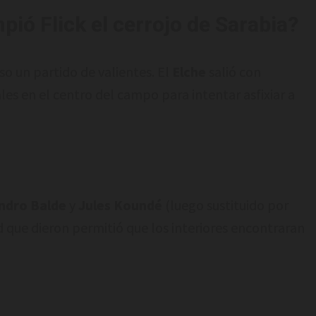
ió Flick el cerrojo de Sarabia?
uso un partido de valientes. El
Elche
salió con
les en el centro del campo para intentar asfixiar a
andro Balde
y
Jules Koundé
(luego sustituido por
d que dieron permitió que los interiores encontraran