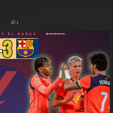
ente. ¿La duda razonable? ¿Cómo pudo acabar el Barça solo
s palos a su favor?
ectura
1