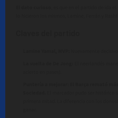
El dato curioso
, es que en el partido de ida el
lo hicieron los mismos, Lamine, Ferrán y Rashf
Claves del partido
Lamine Yamal, MVP:
Nuevamente decisivo, 
La vuelta de De Jong:
El neerlandés manej
acierto en pases).
Puntería a mejorar: El Barça remató más 
Sociedad.
El marcador pudo ser histórico s
primera mitad. La diferencia con los donosti
ganar.