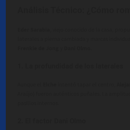
Análisis Técnico: ¿Cómo romp
Eder Sarabia
, viejo conocido de la casa, prop
laterales a pierna cambiada y marcas individua
Frenkie de Jong
y
Dani Olmo
.
1. La profundidad de los laterales
Aunque el
Elche
intentó tapar el centro,
Alej
Araújo) fueron auténticos puñales. La amplitu
pasillos internos.
2. El factor Dani Olmo