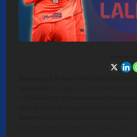
Compártelo
Barcelona, 1 de febrero de 2026 | Redacció
‘apisonadora
‘, aunque no siempre acierte en el
reafirmaron por qué miran a todos desde lo más
Lamine Yamal que juega al fútbol como si es
Rashford
que, entrando desde el banquillo, r
para ganar, eso sí, si acierta más cara al gol.