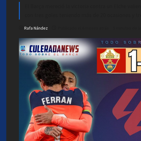
El Barça mereció la victoria contra un Elche vali
con tres goles teniendo más de 20 ocasiones y tre
Rafa Nández
Publicado el 6 meses atrás
5 minutos de l