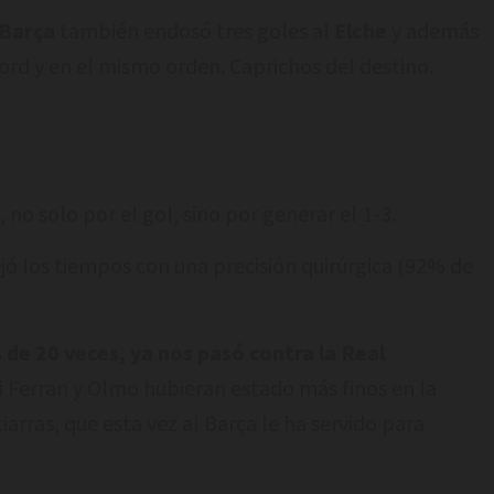
Barça
también endosó tres goles al
Elche
y además
ord y en el mismo orden. Caprichos del destino.
no solo por el gol, sino por generar el 1-3.
ó los tiempos con una precisión quirúrgica (92% de
de 20 veces, ya nos pasó contra la Real
i Ferran y Olmo hubieran estado más finos en la
arras, que esta vez al Barça le ha servido para