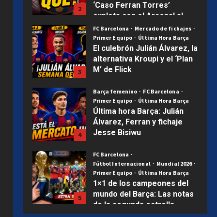
‘Caso Ferran Torres’
2
explota con el Arsenal al
acecho | Mercado Barça
FC Barcelona
Mercado de fichajes
Primer Equipo
Última Hora Barça
Publicado el 7 días atrás
0
El culebrón Julián Álvarez, la
alternativa Kroupi y el ‘Plan
M’ de Flick
3
Publicado el 1 semana atrás
0
Barça femenino
FC Barcelona
Primer Equipo
Última Hora Barça
Última hora Barça: Julián
Álvarez, Ferran y fichaje
Jesse Bisiwu
4
Publicado el 2 semanas atrás
0
FC Barcelona
Fútbol Internacional
Mundial 2026
Primer Equipo
Última Hora Barça
1×1 de los campeones del
mundo del Barça: Las notas
5
de la segunda estrella