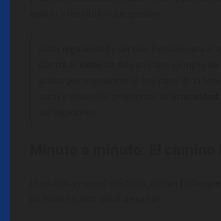
aspirar a los títulos que quedan.
Falta regularidad y ser más incisivos cara al 
Contra el
Elche
ha sido un claro ejemplo de 
atisba por momentos el equipazo de la te
sacar a relucir los problemas de
intensidad
sus jugadores.
Minuto a minuto: El camino 
El partido empezó eléctrico, con un Elche que
un muro técnico difícil de saltar.