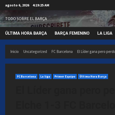
Saltar
agosto 6, 2026
4:19:26 AM
al
contenido
TODO SOBRE EL BARÇA
ÚLTIMA HORA BARÇA
BARÇA FEMENINO
LA LIGA
Inicio
Uncategorized
FC Barcelona
El Líder gana pero perd
FC Barcelona
La liga
Primer Equipo
Última Hora Barça
El Líder gana pero p
Elche 1-3 FC Barcel