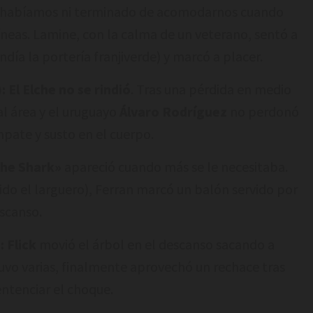
habíamos ni terminado de acomodarnos cuando
líneas. Lamine, con la calma de un veterano, sentó a
ndía la portería franjiverde) y marcó a placer.
:
El Elche no se rindió
. Tras una pérdida en medio
l área y el uruguayo
Álvaro Rodríguez
no perdonó
mpate y susto en el cuerpo.
he Shark»
apareció cuando más se le necesitaba.
uido el larguero), Ferran marcó un balón servido por
scanso.
:
Flick
movió el árbol en el descanso sacando a
tuvo varias, finalmente aprovechó un rechace tras
ntenciar el choque.