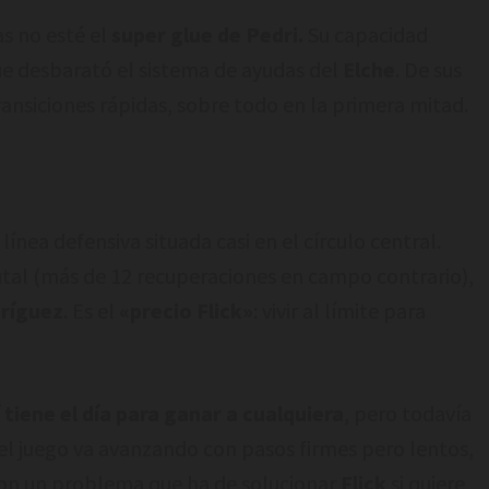
s no esté el
super glue de Pedri.
Su capacidad
oque desbarató el sistema de ayudas del
Elche
. De sus
ransiciones rápidas, sobre todo en la primera mitad.
 línea defensiva situada casi en el círculo central.
utal (más de 12 recuperaciones en campo contrario),
dríguez
. Es el
«precio Flick»
: vivir al límite para
í tiene el día para ganar a cualquiera
, pero todavía
el juego va avanzando con pasos firmes pero lentos,
 son un problema que ha de solucionar
Flick
si quiere