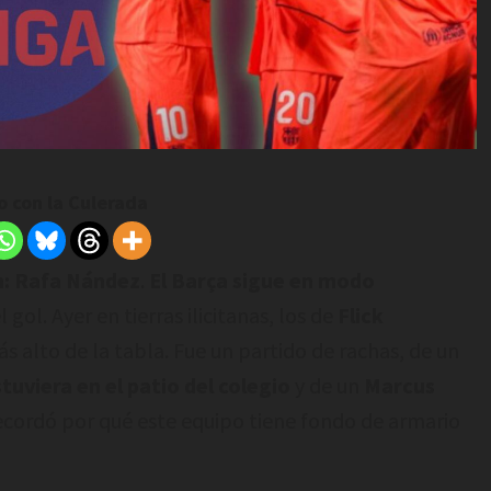
 con la Culerada
n: Rafa Nández
.
El Barça sigue en modo
 gol. Ayer en tierras ilicitanas, los de
Flick
 alto de la tabla. Fue un partido de rachas, de un
tuviera en el patio del colegio
y de un
Marcus
ecordó por qué este equipo tiene fondo de armario