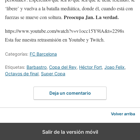
‘libere’ y vuelva a la batalla mediática, donde él, cuando está con
Preocupa Jan. La verdad.
fuerzas se mueve con soltura.
https://www.youtube.com/watch?v=v1occ15Y9lA&t=2298s
Esta fue nuestra retrasmisión en Youtube y Twitch.
Categorías:
FC Barcelona
Etiquetas:
Barbastro
,
Copa del Rey
,
Héctor Fort
,
Joao Felix
,
Octavos de final
,
Super Copa
Deja un comentario
Volver arriba
Salir de la versión móvil