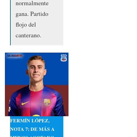
normalmente
gana. Partido
flojo del
canterano.
FERMÍN LÓPEZ,
NOTA 7: DE MÁS A