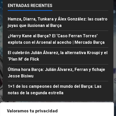
días
l
s
c
i
ENTRADAS RECIENTES
atrás
a
i
h
c
s
w
o
0
k
Hamza, Diarra, Tunkara y Álex González: las cuatro
e
u
|
joyas que ilusionan al Barça
g
M
Publicado
u
e
el
Publicado
¿Harry Kane al Barça? El ‘Caso Ferran Torres’
n
r
1
el
explota con el Arsenal al acecho | Mercado Barça
d
c
semana
2
a
atrás
semanas
a
El culebrón Julián Álvarez, la alternativa Kroupi y el
e
atrás
d
0
‘Plan M’ de Flick
s
o
0
t
B
Última hora Barça: Julián Álvarez, Ferran y fichaje
r
a
Jesse Bisiwu
e
r
l
ç
1×1 de los campeones del mundo del Barça: Las
l
a
notas de la segunda estrella
a
Publicado
Publicado
el
Valoramos tu privacidad
Quienes Somos
Política de Privacidad
el
1