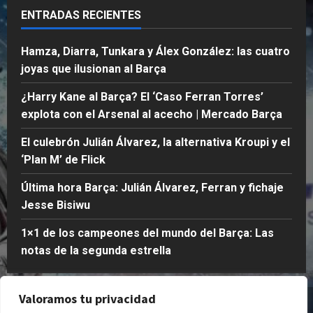
días
l
s
c
i
ENTRADAS RECIENTES
atrás
a
i
h
c
s
w
o
0
k
Hamza, Diarra, Tunkara y Álex González: las cuatro
e
u
|
joyas que ilusionan al Barça
g
M
Publicado
u
e
el
Publicado
¿Harry Kane al Barça? El ‘Caso Ferran Torres’
n
r
1
el
explota con el Arsenal al acecho | Mercado Barça
d
c
semana
2
a
atrás
semanas
a
El culebrón Julián Álvarez, la alternativa Kroupi y el
e
atrás
d
0
‘Plan M’ de Flick
s
o
0
t
B
Última hora Barça: Julián Álvarez, Ferran y fichaje
r
a
Jesse Bisiwu
e
r
l
ç
1×1 de los campeones del mundo del Barça: Las
l
a
notas de la segunda estrella
a
Publicado
Publicado
el
Valoramos tu privacidad
Quienes Somos
Política de Privacidad
el
1