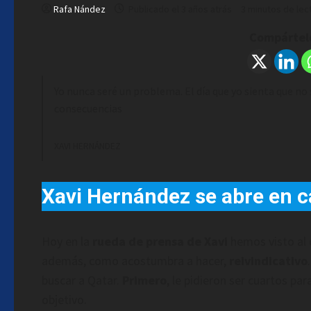
Rafa Nández
Publicado el 3 años atrás
3 minutos de lec
Compártelo
Yo nunca seré un problema. El día que yo sienta que no s
consecuencias
XAVI HERNÁNDEZ
Xavi Hernández se abre en c
Hoy en la
rueda de prensa de Xavi
hemos visto al 
además, como acostumbra a hacer,
reivindicativo
buscar a Qatar.
Primero
, le pidieron ser cuartos pa
objetivo.