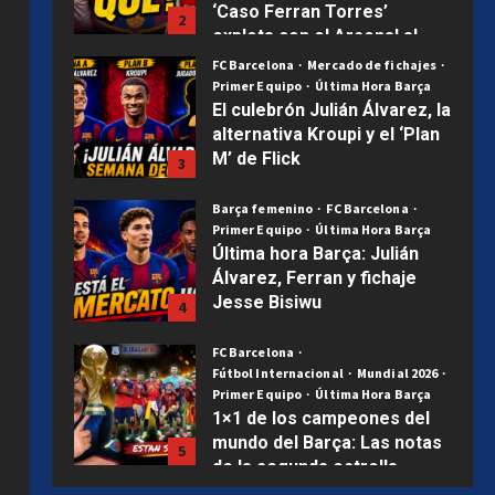
‘Caso Ferran Torres’
2
explota con el Arsenal al
acecho | Mercado Barça
FC Barcelona
Mercado de fichajes
Primer Equipo
Última Hora Barça
Publicado el 1 semana atrás
0
El culebrón Julián Álvarez, la
alternativa Kroupi y el ‘Plan
M’ de Flick
3
Publicado el 2 semanas atrás
0
Barça femenino
FC Barcelona
Primer Equipo
Última Hora Barça
Última hora Barça: Julián
Álvarez, Ferran y fichaje
Jesse Bisiwu
4
Publicado el 2 semanas atrás
0
FC Barcelona
Fútbol Internacional
Mundial 2026
Primer Equipo
Última Hora Barça
1×1 de los campeones del
mundo del Barça: Las notas
5
de la segunda estrella