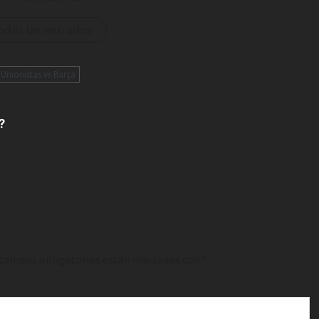
odas las entradas
Unionistas vs Barça
?
 campos obligatorios están marcados con
*