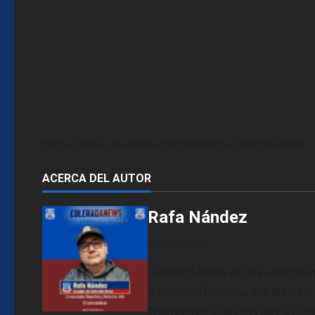
https://www.youtube.com/watch?v=ClNVjmsXdEo
ACERCA DEL AUTOR
Rafa Nández
Administrator
Culerada News es una web de in
y sección femenina y la Masia o 
Champiosn, Copa del Rey y Fútb