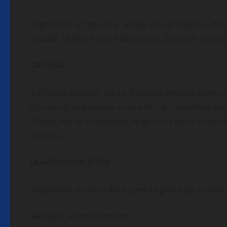
«Agradecer a Pep por el apoyo, por las palabras de ca
grande. Lo llamé y le di las gracias. Estoy de acue
CRÍTICAS
«¿Críticas injustas? No sé. Normalmente no opino so
dijo que el club estaba en uno de los momentos mas 
títulos, esa es mi realidad, la de otros no se.» «Se
críticas»
LA AFICCIÓN ME APOYA
«Desilusión del otro día si, pero la gente por la call
GAVI ES EL ALMA DEL EQUIPO