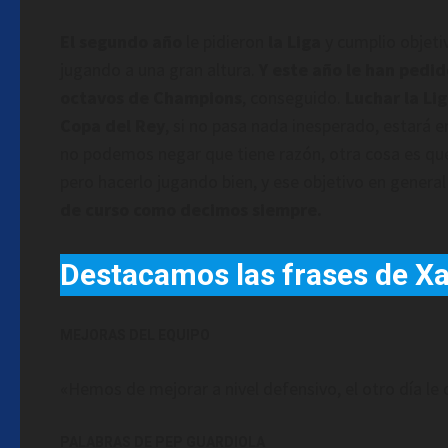
El segundo año
le pidieron
la Liga
y cumplio objeti
jugando a una gran altura.
Y este año le han pedid
octavos de Champions
, conseguido.
Luchar la Li
Copa del Rey
, si no pasa nada inesperado, estará e
no podemos negar que tiene razón, otra cosa es que 
pero hacerlo jugando bien, y ese objetivo en genera
de curso como decimos siempre.
Destacamos las frases de Xa
MEJORAS DEL EQUIPO
«Hemos de mejorar a nivel defensivo, el otro día le
PALABRAS DE PEP GUARDIOLA