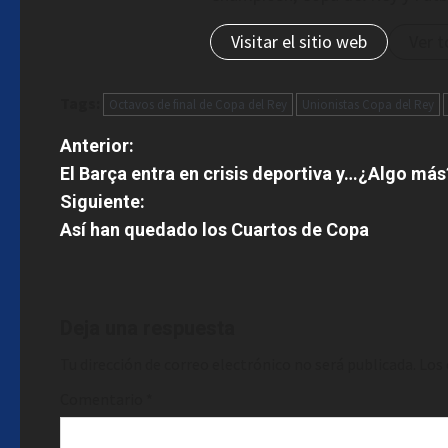
Visitar el sitio web
Ver t
Tags:
Octavos de final de Copa del Rey
Unionistas Copa del Rey
N
Anterior:
El Barça entra en crisis deportiva y…¿Algo más
a
Siguiente:
v
Así han quedado los Cuartos de Copa
e
g
Deja una respuesta
a
Tu dirección de correo electrónico no será publicada.
Los
c
Comentario
*
i