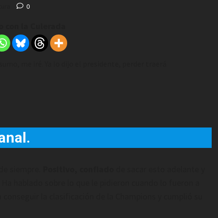
tura
0
 con la Culerada
umo, me iré. Ya lo dijo el presidente, perder traerá
anal.
de siempre.
Positivo, confiado
de sacar esto adelante y
. Ha hablado sobre lo que le pidieron cuando lo fueron a
ra conseguir la clasificación de la Champions y cumplió su