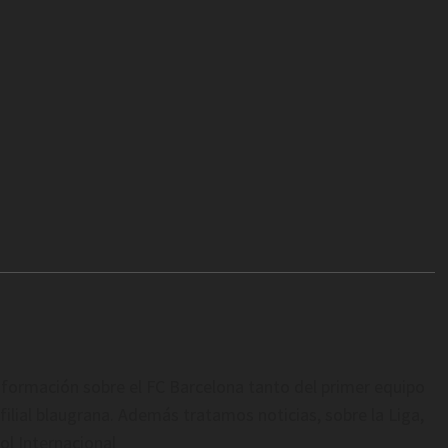
formación sobre el FC Barcelona tanto del primer equipo
filial blaugrana. Además tratamos noticias, sobre la Liga,
ol Internacional