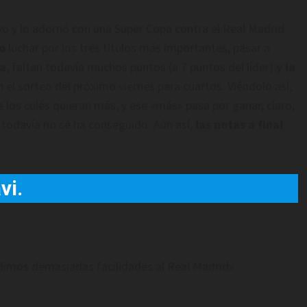
vo y lo adornó con una Super Copa contra el Real Madrid
o
luchar por los tres títulos más importantes, pasar a
ga
, faltan todavía muchos puntos (a 7 puntos del líder)
y la
n el sorteo del próximo viernes para cuartos. Viéndolo así,
los culés quieran más, y ese «más» pasa por ganar, claro,
l todavía no se ha conseguido. Aún así,
las notas a final
vi.
 dimos demasiadas facilidades al Real Madrid»