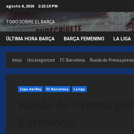
Saltar
agosto 8, 2026
2:23:20 PM
al
contenido
TODO SOBRE EL BARÇA
ÚLTIMA HORA BARÇA
BARÇA FEMENINO
LA LIGA
Inicio
Uncategorized
FC Barcelona
Rueda de Prensa previa 
Copa del Rey
FC Barcelona
La liga
Rueda de Prensa prev
Barcelona.