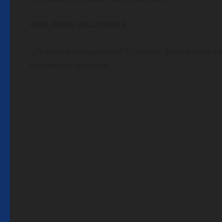
ORIOL ROMEU RECUPERABLE
«¿Si Oriol es recuperable? Si, si claro. Oriol Romeu
recuperable sin duda»