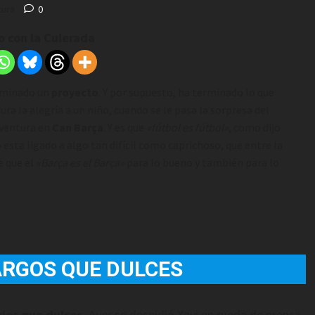
tura
0
 con la Culerada
erminado un
proyecto
. Y por supuesto, ha terminado lo que
ura la alegría a un niño, cuando se le pasa la sorpresa del
ventura en
Can Barça
. Y es que
«fútbol es fútbol»
, como dijo
o esta ligado a algo tan difícil como caprichoso, que entre la
e que el
«Barça es el Barça»
para lo bueno y también para lo
RGOS QUE DULCES
os que dulces.
Ayer se despidió Xavi en rueda de prensa