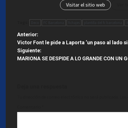
Visitar el sitio web
Ver t
Tags:
Deco
FC Barcelona
fichajes
plantilla del fc barcelona
X
N
Anterior:
Victor Font le pide a Laporta ‘un paso al lado s
a
Siguiente:
v
MARIONA SE DESPIDE A LO GRANDE CON UN G
e
g
Deja una respuesta
a
Tu dirección de correo electrónico no será publicada.
Los
c
Comentario
*
i