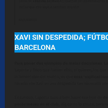
falto de
sentido común
en muchas de las decisiones 
indica que eso vaya a cambiar pronto.
RAFA NÁNDEZ
XAVI SIN DESPEDIDA; FÚTBO
BARCELONA
Para poner dos ejemplos de malas decisiones
.
L
Laporta y Deco que fuesen ellos, si quieren, los que 
lo lamentable del asunto, es que
esas ‘explicacion
hacerlo con Xavi en una despedida tan necesaria com
Es curioso, Laporta tuvo a bien hacer ese tipo de
de
pocos meses en el club,
lógico no lo critico, pero 