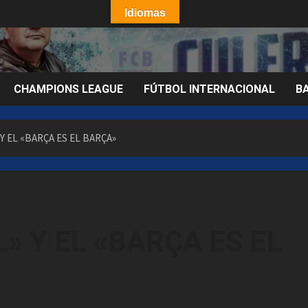
Idiomas
CHAMPIONS LEAGUE
FÚTBOL INTERNACIONAL
B
 EL «BARÇA ES EL BARÇA»
» Y EL «BARÇA ES EL