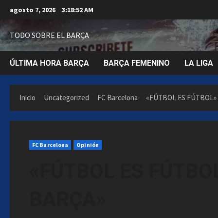
Saltar
agosto 7, 2026
3:18:53 AM
al
contenido
TODO SOBRE EL BARÇA
ÚLTIMA HORA BARÇA
BARÇA FEMENINO
LA LIGA
Inicio
Uncategorized
FC Barcelona
«FÚTBOL ES FÚTBOL» Y
FC Barcelona
Opinión
«FÚTBOL ES FÚTBOL
BARÇA»