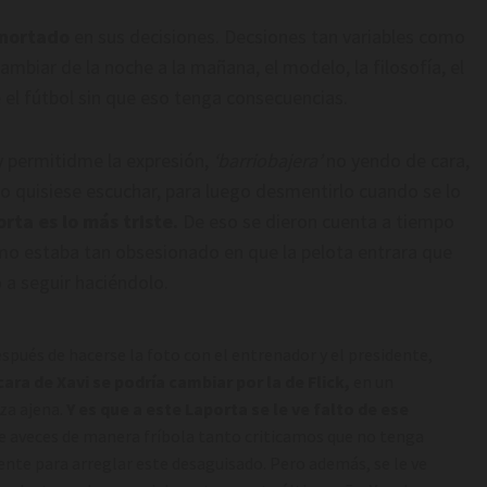
nortado
en sus decisiones. Decsiones tan variables como
ambiar de la noche a la mañana, el modelo, la filosofía, el
e el fútbol sin que eso tenga consecuencias.
 permitidme la expresión,
‘barriobajera’
no yendo de cara,
lo quisiese escuchar, para luego desmentirlo cuando se lo
rta es lo más triste.
De eso se dieron cuenta a tiempo
imo estaba tan obsesionado en que la pelota entrara que
 a seguir haciéndolo.
espués de hacerse la foto con el entrenador y el presidente,
 cara de Xavi se podría cambiar por la de Flick,
en un
za ajena.
Y es que a este Laporta se le ve falto de ese
ue aveces de manera fríbola tanto criticamos que no tenga
ciente para arreglar este desaguisado. Pero además, se le ve