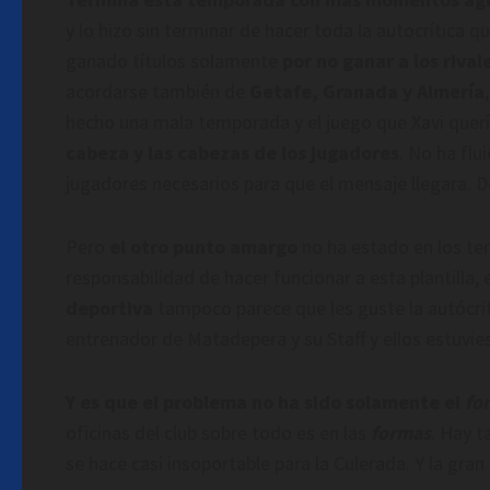
y lo hizo sin terminar de hacer toda la autocrítica
ganado títulos solamente
por no ganar a los riva
acordarse también de
Getafe, Granada y Almería
hecho una mala temporada y el juego que Xavi que
cabeza y las cabezas de los jugadores
. No ha flu
jugadores necesarios para que el mensaje llegara. 
Pero
el otro punto amargo
no ha estado en los ter
responsabilidad de hacer funcionar a esta plantilla, 
deportiva
tampoco parece que les guste la autócriti
entrenador de Matadepera y su Staff y ellos estuvie
Y es que el problema no ha sido solamente el
fo
oficinas del club sobre todo es en las
formas
. Hay 
se hace casi insoportable para la Culerada. Y la gr