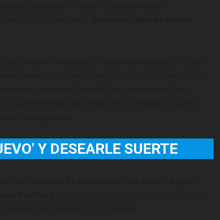
donará su parte del finiquito y ha aguantado lo
e paraguas al presidente.
Pues bien, Xavi no tendrá
ga y Champions incluidas) el equipo profesional de fútbol
lona
, como seguro se hubiese organizado si además de
ítulo menor, como la Copa del Rey por ejemplo. Pero
los parlamentos y las fotos institucionales sin que la
 nuevo,
vergonzoso
.
UEVO’ Y DESEARLE SUERTE
 pero el
mercado de fichajes
con sus
altas y bajas
, la
arça Studios
y los constantes rumores de
«mociones de
 la playa este verano. Si no al tiempo.