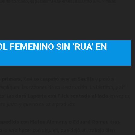
que ha tomado, especialmente en este último año. Y nada
L FEMENINO SIN ‘RUA’ EN
a primera
, Xavi se despidió ayer en
Sevilla
y pidió a
expliquen las razones de su destitución. La lástima, y ahí
es’ las dará Laporta con Flick sentado al lado
en vez de
o justa y que no se va a producir.
spedida con Mateu Alemany o Eduard Romeu tras
no lo va a hacer con alguien, que dejó un trabajo bien