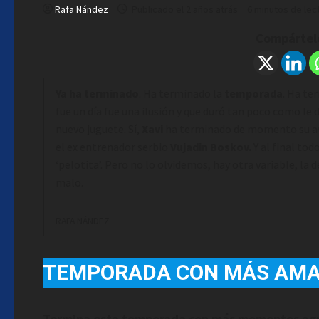
Rafa Nández
Publicado el 2 años atrás
6 minutos de lec
Compártelo
Ya ha terminado
. Ha terminado la
temporada
. Ha t
fue un día fue una ilusión y que duró tan poco como le d
nuevo juguete. Sí,
Xavi
ha terminado de momento su a
el ex entrenador serbio
Vujadin Boskov.
Y al final tod
‘pelotita’. Pero no lo olvidemos, hay otra variable, la d
malo.
RAFA NÁNDEZ
TEMPORADA CON MÁS AMA
Termina esta temporada con más momentos agri