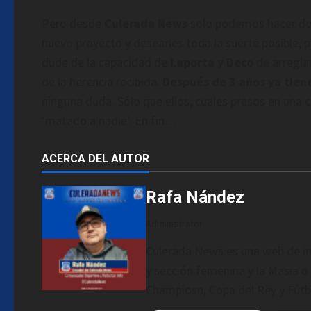
Pero desde
Culerada News
solo podemos hacer d
nuevo proyecto y desearles toda la suerte posible, 
dude de la capacidad de
Laporta y Deco
de arregla
de la herencia recibida.
Después de 3 años ya tiene
ninguna duda. Sólo que ellos, cuales presos en una c
‘matado a nadie’. En fin…
ACERCA DEL AUTOR
Rafa Nández
Administrator
Culerada News es una web de in
y sección femenina y la Masia o 
Champiosn, Copa del Rey y Fútb