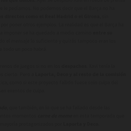
 que le pedíamos. No podemos decir que el Barça no ha
les directos como el Real Madrid o el Girona
, sin
, por poner otros ejemplos. La realidad es que el Barça ha
ría imponer se ha quedado a medio camino
entre su
ido el mensaje lo suficiente y quizás tampoco eran los
De todo un poco habrá.
renos de juegos si no en los
despachos
. Xavi tenía la
es cierto. Pero a
Laporta, Deco y al resto de la comisión
ca, como si este proyecto fallido fuese solo culpa del
sen exentos de culpa.
ndo
, que también, en lo que se ha fallado desde las
tantos momentos
carne de meme
en esta temporada que
an mayoría protagonizados por
Laporta y Deco
.