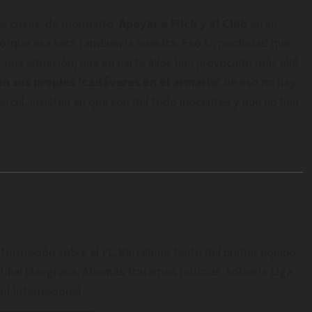
os cosas, de momento.
Apoyar a Flick y al Club
en su
porque esa será también la nuestra. Eso sí, perdonad que
r una situación, que en parte ellos han provocado más allá
n sus propios ‘cadáveres en el armario’
de eso no hay
arcel, insisten en que son del todo inocentes y que no han
formación sobre el FC Barcelona tanto del primer equipo
filial blaugrana. Además tratamos noticias, sobre la Liga,
ol Internacional