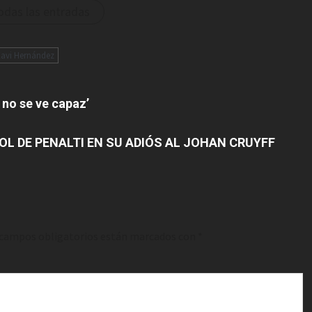
odas las entradas
avi Hernández
i no se ve capaz’
OL DE PENALTI EN SU ADIÓS AL JOHAN CRUYFF
 campos obligatorios están marcados con
*