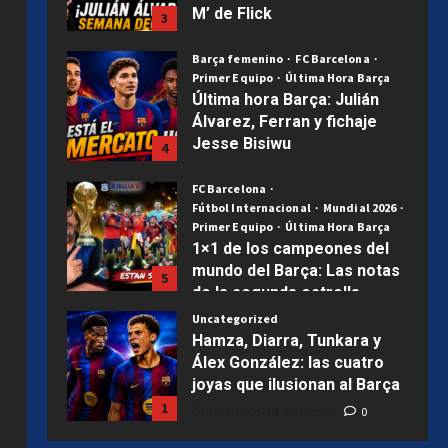
M’ de Flick
3
Publicado el 1 semana atrás
0
Barça femenino
FC Barcelona
Primer Equipo
Última Hora Barça
Última hora Barça: Julián
Álvarez, Ferran y fichaje
Jesse Bisiwu
4
Publicado el 2 semanas atrás
0
FC Barcelona
Fútbol Internacional
Mundial 2026
Primer Equipo
Última Hora Barça
1×1 de los campeones del
mundo del Barça: Las notas
5
de la segunda estrella
Uncategorized
Publicado el 2 semanas atrás
0
Hamza, Diarra, Tunkara y
Álex González: las cuatro
joyas que ilusionan al Barça
1
Publicado el 4 días atrás
0