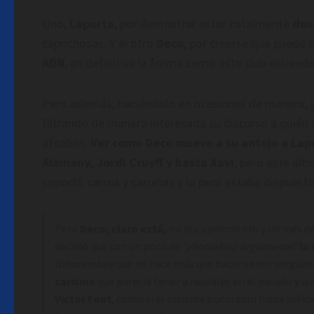
Uno,
Laporta
, por demostrar estar totalmente
des
caprichosas. Y el otro
Deco
, por creerse que puede c
ADN
, en definitiva la forma como este club entiend
Pero además, haciéndolo en ocasiones de manera, y
filtrando de manera interesada su discurso a quién 
afeaban.
Ver como Deco mueve a su antojo a Lapo
Alemany, Jordi Cruyff y hasta Xavi
, pero este últ
soportó carros y carretas y lo peor estaba dispuesto
Pero
Deco, claro está,
no iba a permitirlo y un mes d
decidió que con un poco de
‘photoshop argumental’
la
fotomontaje
que no hace más que hacer sentir vergüen
carisma
que parecía tener a raudales en el pasado y q
Victor Font
, como si el carisma por si solo fuese sufi