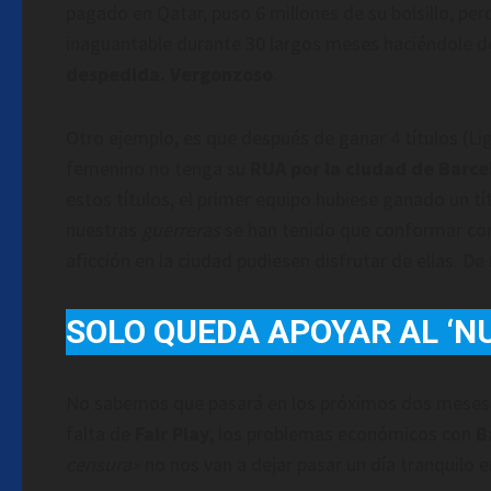
pagado en Qatar, puso 6 millones de su bolsillo, per
inaguantable durante 30 largos meses haciéndole d
despedida.
Vergonzoso
.
Otro ejemplo, es que después de ganar 4 títulos (Li
femenino no tenga su
RUA por la ciudad de Barce
estos títulos, el primer equipo hubiese ganado un t
nuestras
guerreras
se han tenido que conformar con 
aficción en la ciudad pudiesen disfrutar de ellas. De
SOLO QUEDA APOYAR AL ‘N
No sabemos que pasará en los próximos dos meses
falta de
Fair Play
, los problemas económicos con
B
censura»
no nos van a dejar pasar un día tranquilo en