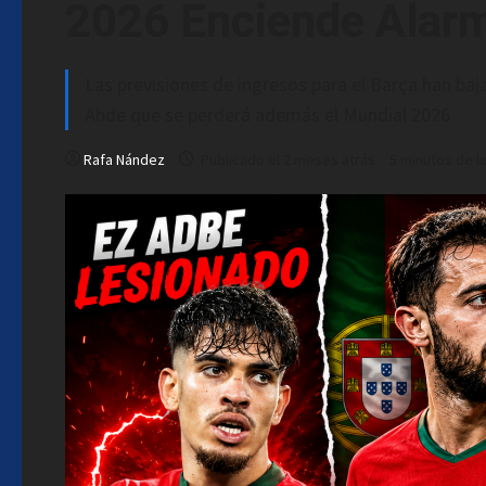
2026 Enciende Alar
Las previsiones de ingresos para el Barça han baj
Abde que se perderá además el Mundial 2026
Rafa Nández
Publicado el 2 meses atrás
5 minutos de l