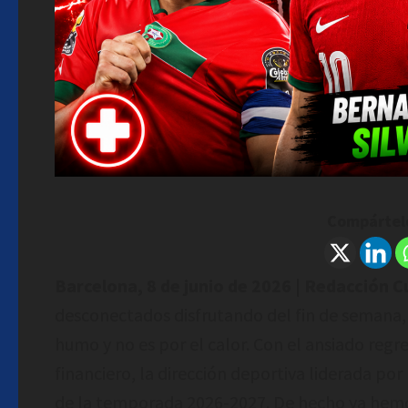
Compártelo
Barcelona, 8 de junio de 2026 | Redacción 
desconectados disfrutando del fin de semana,
humo y no es por el calor. Con el ansiado regre
financiero, la dirección deportiva liderada por
de la temporada 2026-2027. De hecho ya hemos