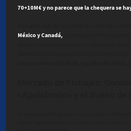
70+10M€ y no parece que la chequera se ha
A escasos días de que ruede el balón de manera
México y Canadá,
el panorama internacional n
afectan directamente a la configuración de la 
beneficios de traspasos de los cuales el Barç
hispano-marroquí Abde, jugador del Betis, q
Mercado de Fichajes: Gordon
«Apalabrado» y el Sueño de 
La maquinaria blaugrana funciona a pleno rendimiento
bajo la regla del uno por uno (resumiendo, cada euro
han pasado al ataque.