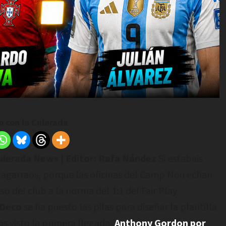
 con la Culerada
Culerada News | Editor: Rafa Nández
Si estabais
 agarraos, porque las oficinas del Camp Nou echan
so del club a la norma del 1:1 del Fair Play
Deco
se ha puesto las pilas para diseñar la plantilla
 visto la primera llegada,
Anthony Gordon por