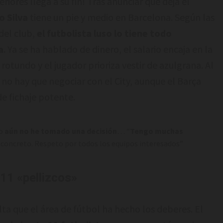
riores llega a su fin! Tras anunciar que deja el
o Silva
tiene un pie y medio en Barcelona. Según las
del club,
el futbolista luso lo tiene todo
a
. Ya se ha hablado de dinero, el salario encaja en la
 rotundo y el jugador prioriza vestir de azulgrana. Al
ra, no hay que negociar con el City, aunque el Barça
de fichaje potente.
o
aún no he tomado una decisión
… “
Tengo muchas
b concreto. Respeto por todos los equipos interesados”
 11 «pellizcos»
ta que el área de fútbol ha hecho los deberes. El