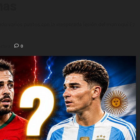
mas
ado varios puntos con la inesperada lesión del marroquí Ez
ectura
0