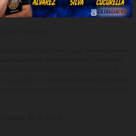
cifras tiemblan
a incorporación del extremo inglés
Anthony Gordon
,
uros
.
Hansi Flick
quería verticalidad, desborde y
a dado el capricho. Haciendo números rápidos, la
io va a suponer un
coste anual de unos 26 millones
na apuesta fuerte, pero necesaria si queremos volver
a espera de la firma