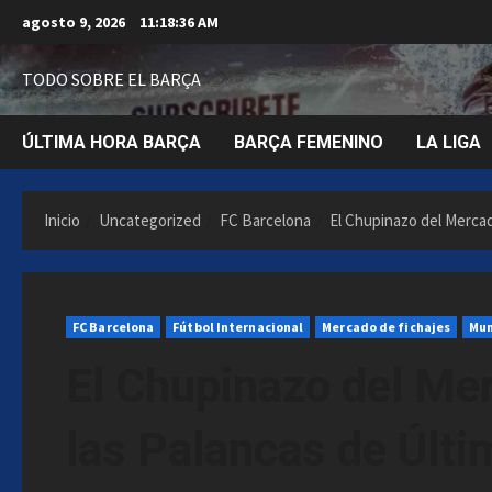
Saltar
agosto 9, 2026
11:18:37 AM
al
contenido
TODO SOBRE EL BARÇA
ÚLTIMA HORA BARÇA
BARÇA FEMENINO
LA LIGA
Inicio
Uncategorized
FC Barcelona
El Chupinazo del Mercad
FC Barcelona
Fútbol Internacional
Mercado de fichajes
Mun
El Chupinazo del Mer
las Palancas de Últi