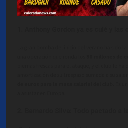
1. Anthony Gordon ya es culé y las 
La gran bomba del inicio del verano ha sido l
una operación que ronda los
80 millones de e
piernas frescas para el ataque, y el club le h
amortización de su traspaso sumada a su salar
de euros para la masa salarial del clu
b. Es u
a asustar en Europa.
2. Bernardo Silva: Todo pactado a l