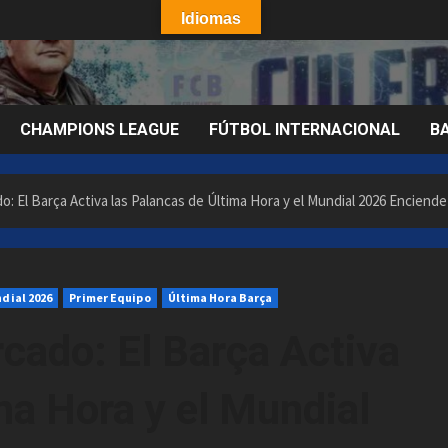
Idiomas
CHAMPIONS LEAGUE
FÚTBOL INTERNACIONAL
B
o: El Barça Activa las Palancas de Última Hora y el Mundial 2026 Enciend
dial 2026
Primer Equipo
Última Hora Barça
cado: El Barça Activa
ma Hora y el Mundial