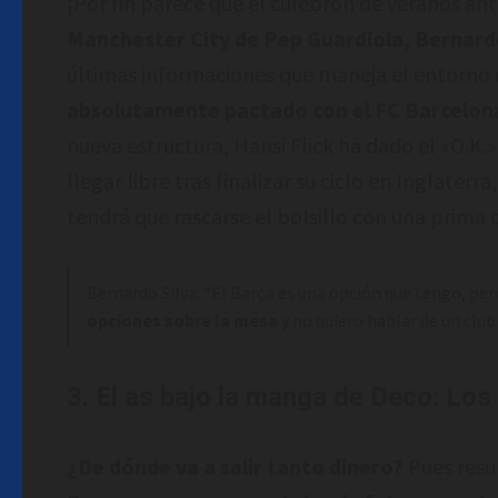
¡Por fin parece que el culebrón de veranos ante
Manchester City de Pep Guardiola, Bernard
últimas informaciones que maneja el entorno 
absolutamente pactado con el FC Barcelon
nueva estructura, Hansi Flick ha dado el «O.K.»
llegar libre tras finalizar su ciclo en Inglater
tendrá que rascarse el bolsillo con una prima 
Bernardo Silva: “El Barça es una opción que tengo, per
opciones sobre la mesa
y no quiero hablar de un clu
3. El as bajo la manga de Deco: Los
¿De dónde va a salir tanto dinero?
Pues resul