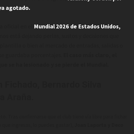
ya agotado.
 oficial en el
Mundial 2026 de Estados Unidos,
os está dejando perlas, sustos y decisiones que
plantilla o bien al mercado de entradas, salidas o
a se guardaba porcentajes.
El caso más claro, el
ue se ha lesionado y se pierde el Mundial.
 Fichado, Bernardo Silva
la Araña.
. Tras confirmarse que el club tiene vía libre para fichar
 que ingresas, lo puedes gastar),
Joan Laporta y Deco