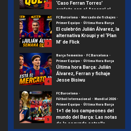
alternativa Kroupi y el ‘Plan
M’ de Flick
3
Publicado el 2 semanas atrás
0
Barça femenino
FC Barcelona
Primer Equipo
Última Hora Barça
Última hora Barça: Julián
Álvarez, Ferran y fichaje
Jesse Bisiwu
4
Publicado el 3 semanas atrás
0
FC Barcelona
Fútbol Internacional
Mundial 2026
Primer Equipo
Última Hora Barça
1×1 de los campeones del
mundo del Barça: Las notas
5
de la segunda estrella
Uncategorized
Publicado el 3 semanas atrás
0
Hamza, Diarra, Tunkara y
Álex González: las cuatro
joyas que ilusionan al Barça
1
Publicado el 6 días atrás
0