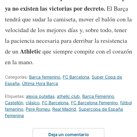
ya no existen las victorias por decreto.
El Barça
tendrá que sudar la camiseta, mover el balón con la
velocidad de los mejores días y, sobre todo, tener
la paciencia necesaria para derribar la resistencia
Athletic
de un
que siempre compite con el corazón
en la mano.
Categorías:
Barça femenino
,
FC Barcelona
,
Super Copa de
España
,
Última Hora Barça
Etiquetas:
alexia putellas
,
athelic club
,
Barça Femenino
,
Castellón
,
clásico
,
FC Barcelona
,
FC Barcelona Femenino
,
fútbol
femenino
,
Pere Romeu
,
Real Madrid
,
Supercopa de España
Femenina
Deja un comentario