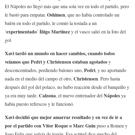
El Nápoles no llegó más que una sola vez en todo el partido, pero
Oshimen
le bastó para empatar.
, que no había controlado un
balón en todo el partido, le comió la tostada a un
experimentado
Íñigo Martínez
‘
‘
y el vasco salió en la foto del
gol.
Xavi tardó un mundo en hacer cambios, cuando todos
veíamos que Pedri y Christensen estaban agotados
y
Pedri
desconcentrados, perdiendo balones uno,
, y no aportando
Christensen
nada en el medio del campo el otro,
. Pero hasta
después del gol del polaco, no hubo reacción desde el banquillo y
Calzona
Nápoles
ya era muy tarde.
, el nuevo entrenador del
ya
había puesto refrescos y le funcionó.
Xavi decidió que mejor amarrar resultado y en vez de ir a
por el partido con Vitor Roque o Marc Guiu
puso a Romeu y
Joao Felix que volvía de lesión. Esa actitud dice mucho del