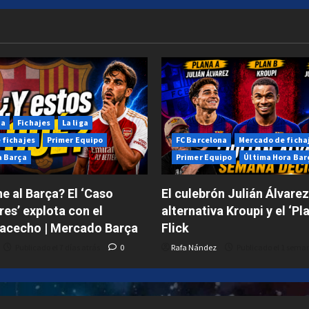
na
Fichajes
La liga
 fichajes
Primer Equipo
FC Barcelona
Mercado de ficha
a Barça
Primer Equipo
Última Hora Bar
e al Barça? El ‘Caso
El culebrón Julián Álvarez
res’ explota con el
alternativa Kroupi y el ‘Pl
 acecho | Mercado Barça
Flick
Publicado el 7 días atrás
0
Rafa Nández
Publicado el 1 sema