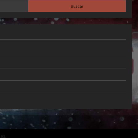
Álvarez, Ferran y fichaje
Jesse Bisiwu
4
Publicado el 2 semanas atrás
0
FC Barcelona
Fútbol Internacional
Mundial 2026
Primer Equipo
Última Hora Barça
1×1 de los campeones del
mundo del Barça: Las notas
5
de la segunda estrella
Publicado el 2 semanas atrás
0
es.