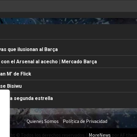
yas que ilusionan al Barça
a con el Arsenal al acecho | Mercado Barça
lan M’ de Flick
sse Bisiwu
 de la segunda estrella
Quienes Somos
Política de Privacidad
pyright © Todos los derechos reservados.
|
MoreNews
por AF them