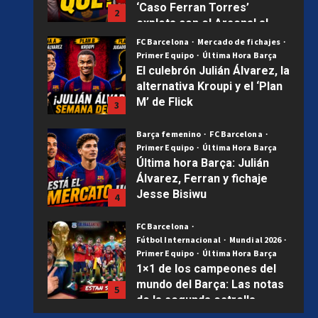
‘Caso Ferran Torres’
2
explota con el Arsenal al
acecho | Mercado Barça
FC Barcelona
Mercado de fichajes
Primer Equipo
Última Hora Barça
Publicado el 7 días atrás
0
El culebrón Julián Álvarez, la
alternativa Kroupi y el ‘Plan
M’ de Flick
3
Publicado el 1 semana atrás
0
Barça femenino
FC Barcelona
Primer Equipo
Última Hora Barça
Última hora Barça: Julián
Álvarez, Ferran y fichaje
Jesse Bisiwu
4
Publicado el 2 semanas atrás
0
FC Barcelona
Fútbol Internacional
Mundial 2026
Primer Equipo
Última Hora Barça
1×1 de los campeones del
mundo del Barça: Las notas
5
de la segunda estrella