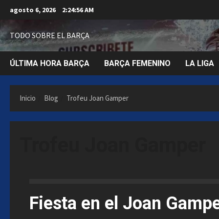
Saltar
agosto 6, 2026
2:24:57 AM
al
contenido
TODO SOBRE EL BARÇA
ÚLTIMA HORA BARÇA
BARÇA FEMENINO
LA LIGA
Inicio
Blog
Trofeu Joan Gamper
Trofeu Joan Gamper
FC Barcelona
Trofeu Joan Gamper
Fiesta en el Joan Gamp