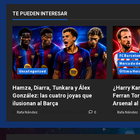
TE PUEDEN INTERESAR
FC Barcelo
Mercado de
Uncategorized
Última Hor
Hamza, Diarra, Tunkara y Álex
¿Harry Kan
González: las cuatro joyas que
Ferran Tor
ilusionan al Barça
Arsenal al
Rafa Nández
Publicado el 3 días atrás
0
Rafa Nández