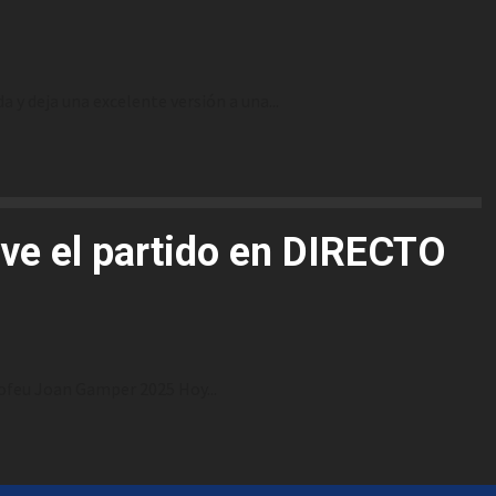
 y deja una excelente versión a una...
ve el partido en DIRECTO
rofeu Joan Gamper 2025 Hoy...