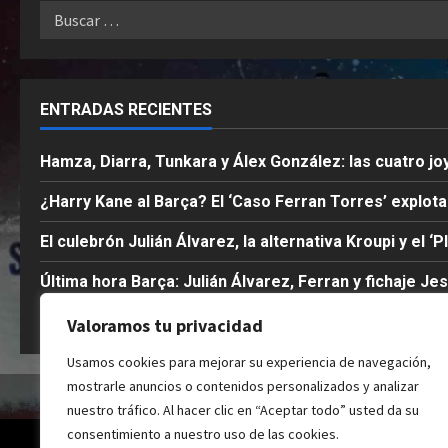
Buscar:
ENTRADAS RECIENTES
Hamza, Diarra, Tunkara y Álex González: las cuatro jo
¿Harry Kane al Barça? El ‘Caso Ferran Torres’ explot
El culebrón Julián Álvarez, la alternativa Kroupi y el ‘P
Última hora Barça: Julián Álvarez, Ferran y fichaje Je
1×1 de los campeones del mundo del Barça: Las notas
Valoramos tu privacidad
Usamos cookies para mejorar su experiencia de navegación,
mostrarle anuncios o contenidos personalizados y analizar
nuestro tráfico. Al hacer clic en “Aceptar todo” usted da su
consentimiento a nuestro uso de las cookies.
Co