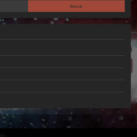
1×1 de los campeones del
mundo del Barça: Las notas
5
de la segunda estrella
Publicado el 2 semanas atrás
0
es.