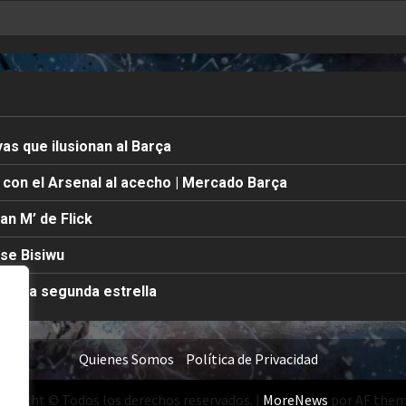
yas que ilusionan al Barça
a con el Arsenal al acecho | Mercado Barça
lan M’ de Flick
sse Bisiwu
 de la segunda estrella
Quienes Somos
Política de Privacidad
pyright © Todos los derechos reservados.
|
MoreNews
por AF them