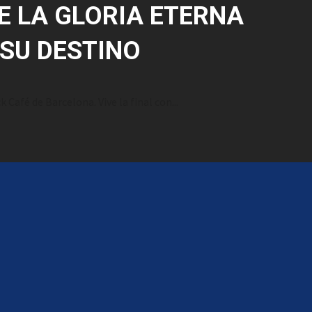
E LA GLORIA ETERNA
SU DESTINO
afé de Barcelona. Vive la final con...