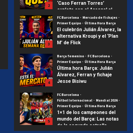
M’ de Flick
3
Publicado el 1 semana atrás
0
Barça femenino
FC Barcelona
Primer Equipo
Última Hora Barça
Última hora Barça: Julián
Álvarez, Ferran y fichaje
Jesse Bisiwu
4
Publicado el 2 semanas atrás
0
FC Barcelona
Fútbol Internacional
Mundial 2026
Primer Equipo
Última Hora Barça
1×1 de los campeones del
mundo del Barça: Las notas
5
de la segunda estrella
Uncategorized
Publicado el 2 semanas atrás
0
Hamza, Diarra, Tunkara y
Álex González: las cuatro
joyas que ilusionan al Barça
1
Publicado el 4 días atrás
0