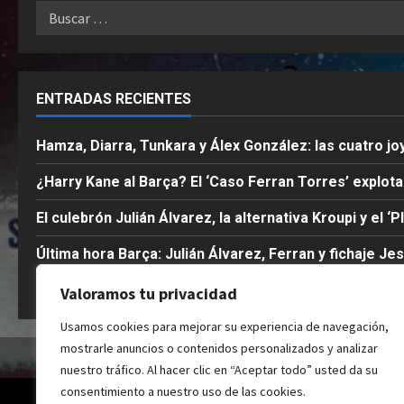
Buscar:
ENTRADAS RECIENTES
Hamza, Diarra, Tunkara y Álex González: las cuatro jo
¿Harry Kane al Barça? El ‘Caso Ferran Torres’ explot
El culebrón Julián Álvarez, la alternativa Kroupi y el ‘P
Última hora Barça: Julián Álvarez, Ferran y fichaje Je
1×1 de los campeones del mundo del Barça: Las notas
Valoramos tu privacidad
Usamos cookies para mejorar su experiencia de navegación,
mostrarle anuncios o contenidos personalizados y analizar
nuestro tráfico. Al hacer clic en “Aceptar todo” usted da su
consentimiento a nuestro uso de las cookies.
Co