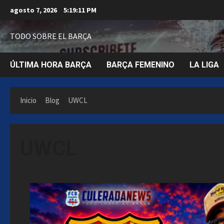
Saltar
agosto 7, 2026
5:19:12 PM
al
contenido
TODO SOBRE EL BARÇA
ÚLTIMA HORA BARÇA
BARÇA FEMENINO
LA LIGA
Inicio
Blog
UWCL
UWCL