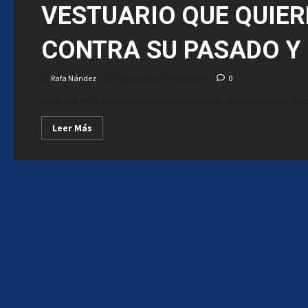
VESTUARIO QUE QUIER
CONTRA SU PASADO Y 
Rafa Nández
Publicado el 3 meses atrás
0
Una vez más haremos la retransmisión desde el Hard Rock C
Leer
Leer Más
más
acerca
de
PREVIA
FINAL
OSLO
|
EL
ALMA
DE
UN
VESTUARIO
QUE
QUIERE
LA
GLORIA
ETERNA
CONTRA