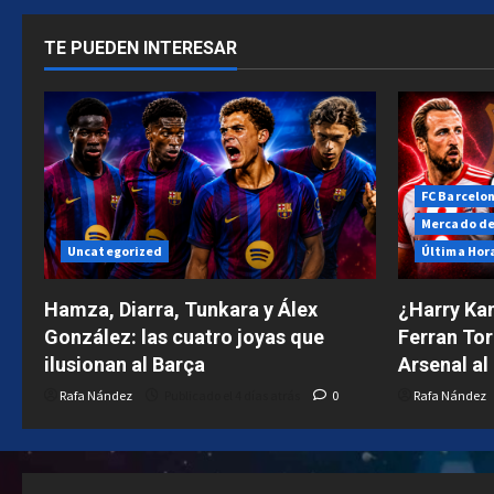
SU
PASADO
Y
TE PUEDEN INTERESAR
SU
DESTINO
FC Barcelo
Mercado de
Uncategorized
Última Hor
Hamza, Diarra, Tunkara y Álex
¿Harry Kan
González: las cuatro joyas que
Ferran Tor
ilusionan al Barça
Arsenal al
Rafa Nández
Publicado el 4 días atrás
0
Rafa Nández