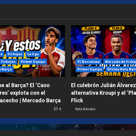
na
Fichajes
La liga
 fichajes
Primer Equipo
FC Barcelona
Mercado de ficha
a Barça
Primer Equipo
Última Hora Bar
e al Barça? El ‘Caso
El culebrón Julián Álvarez
res’ explota con el
alternativa Kroupi y el ‘Pl
 acecho | Mercado Barça
Flick
Publicado el 1 semana atrás
0
Rafa Nández
Publicado el 1 sema